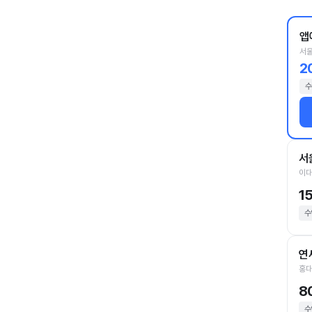
앱
서울
2
수
서
이대
1
수
연
홍대
8
수