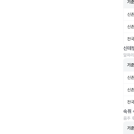
기
신촌
신촌
전국
신데
알파리
기
신촌
신촌
전국
숙취 
음주 
기