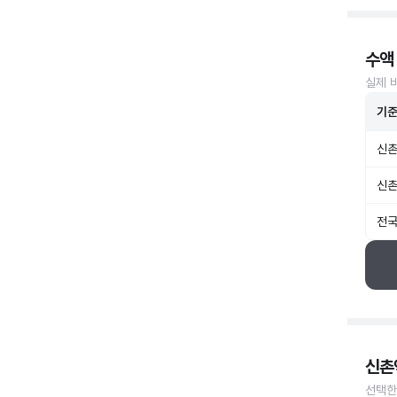
수액
실제 
기
신촌
신촌
전국
신촌
선택한