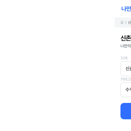
홈
신
신촌
나만의
지역
신
카테고
수