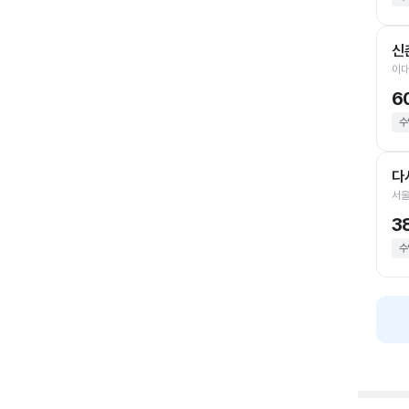
신
이대
6
수
다
서울
3
수