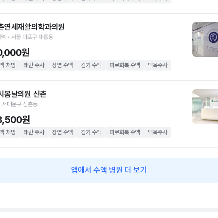
촌연세재활의학과의원
역 • 서울 마포구 대흥동
0,000원
액 처방
태반 주사
장염 수액
감기 수액
피로회복 수액
백옥주사
시봄날의원 신촌
 서대문구 신촌동
8,500원
액 처방
태반 주사
장염 수액
감기 수액
피로회복 수액
백옥주사
앱에서 수액 병원 더 보기