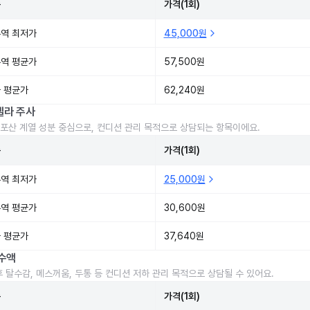
준
가격(1회)
역 최저가
45,000원
역 평균가
57,500원
 평균가
62,240원
렐라 주사
포산 계열 성분 중심으로, 컨디션 관리 목적으로 상담되는 항목이에요.
준
가격(1회)
역 최저가
25,000원
역 평균가
30,600원
 평균가
37,640원
수액
후 탈수감, 메스꺼움, 두통 등 컨디션 저하 관리 목적으로 상담될 수 있어요.
준
가격(1회)