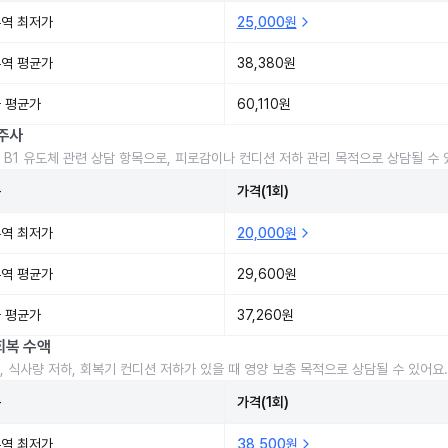
역 최저가
25,000원
역 평균가
38,380원
 평균가
60,110원
주사
 B1 유도체 관련 상담 항목으로, 피로감이나 컨디션 저하 관리 목적으로 상담될 수 
준
가격(1회)
역 최저가
20,000원
역 평균가
29,600원
 평균가
37,260원
회복 수액
, 식사량 저하, 회복기 컨디션 저하가 있을 때 영양 보충 목적으로 상담될 수 있어요.
준
가격(1회)
역 최저가
38,500원