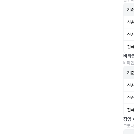
기
신촌
신촌
전국
비타
비타민
기
신촌
신촌
전국
장염 
구토나