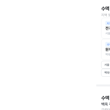
수액
지역 
지
전
서울
수
원
백옥
서울
백옥
수액
백옥 
글루타