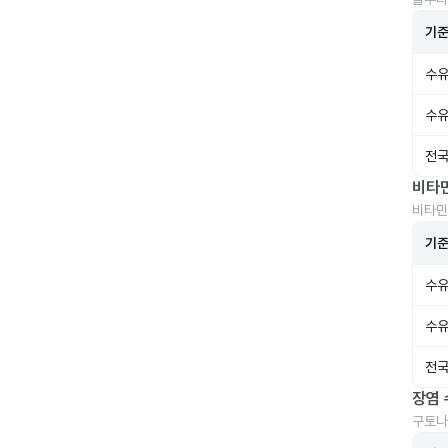
기
수유
수유
전국
비타
비타민
기
수유
수유
전국
장염 
구토나