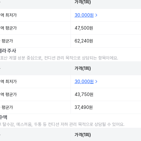
준
가격(1회)
역 최저가
30,000원
역 평균가
47,500원
 평균가
62,240원
렐라 주사
포산 계열 성분 중심으로, 컨디션 관리 목적으로 상담되는 항목이에요.
준
가격(1회)
역 최저가
30,000원
역 평균가
43,750원
 평균가
37,490원
수액
후 탈수감, 메스꺼움, 두통 등 컨디션 저하 관리 목적으로 상담될 수 있어요.
준
가격(1회)