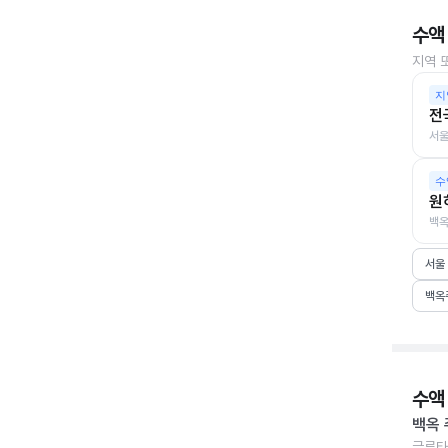
수액
지역 
지
전
서울
수
원
백옥
서울
백옥
수액
백옥 
글루타