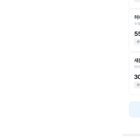
허
수유
5
수
새
미아
3
수