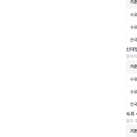
기
수유
수유
전국
신데
알파리
기
수유
수유
전국
숙취 
음주 
기