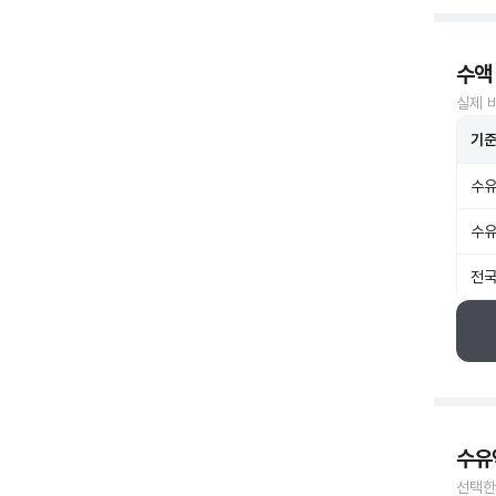
수액
실제 
기
수유
수유
전국
수유
선택한