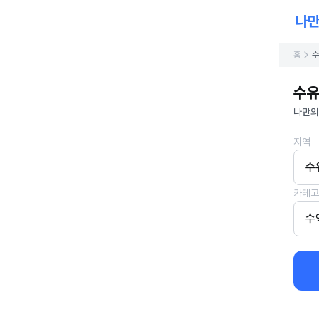
홈
수
수유
나만의
지역
수
카테고
수