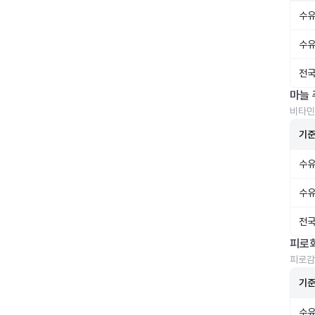
수유
수유
전국
마늘 
비타민
기
수유
수유
전국
피로
피로감
기
수유