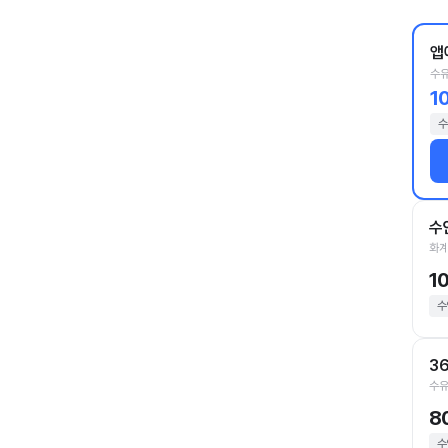
앱
수유
1
수
수
화계
1
수
3
수유
8
수