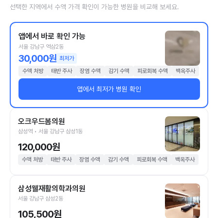
선택한 지역에서 수액 가격 확인이 가능한 병원을 비교해 보세요.
앱에서 바로 확인 가능
서울 강남구 역삼2동
30,000원
최저가
수액 처방
태반 주사
장염 수액
감기 수액
피로회복 수액
백옥주사
앱에서 최저가 병원 확인
오크우드봄의원
삼성역 • 서울 강남구 삼성1동
120,000원
수액 처방
태반 주사
장염 수액
감기 수액
피로회복 수액
백옥주사
삼성웰재활의학과의원
서울 강남구 삼성2동
105,500원