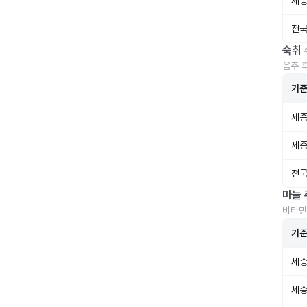
세종
전국
숙취 
음주 
기
세종
세종
전국
마늘 
비타민
기
세종
세종