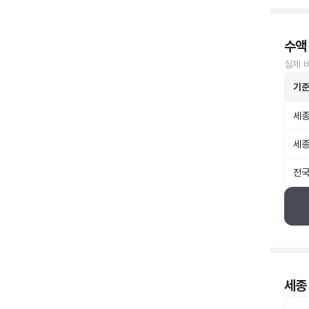
수액
실제 
기
세종
세종
전국
세종