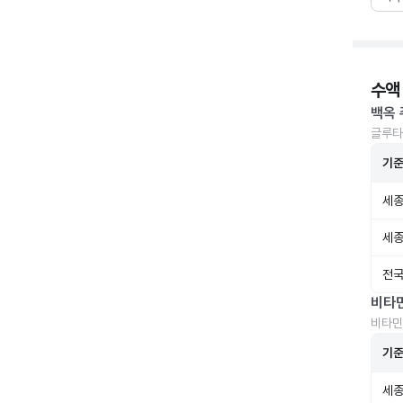
수액
백옥 
글루타
기
세종
세종
전국
비타
비타민
기
세종