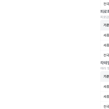
전국
피로
피로감
기
세종
세종
전국
칵테
여러 
기
세종
세종
전국