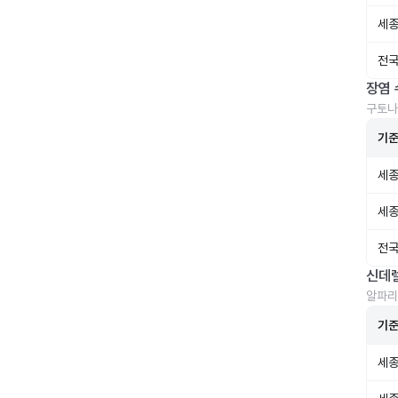
세종
전국
장염 
구토나
기
세종
세종
전국
신데
알파리
기
세종