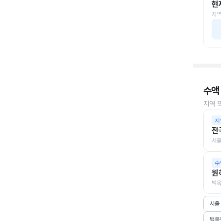
현
지역
수액
지역 
지
전
서울
수
원
백옥
서울
백옥