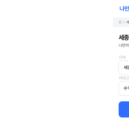
홈
세
세종
나만의
지역
세
카테고
수