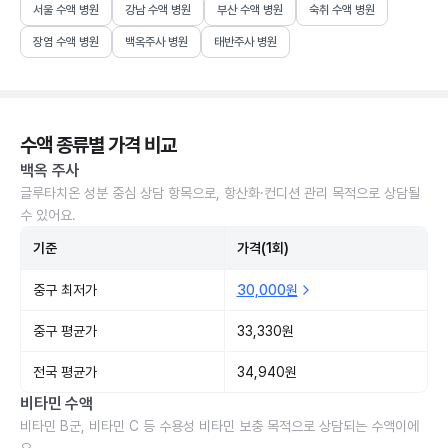
서울 수액 병원
강남 수액 병원
부산 수액 병원
숙취 수액 병원
장염 수액 병원
백옥주사 병원
태반주사 병원
수액 종류별 가격 비교
백옥 주사
글루타치온 성분 중심 상담 항목으로, 항산화·컨디션 관리 목적으로 상담될
수 있어요.
기준
가격(1회)
중구 최저가
30,000원
중구 평균가
33,330원
전국 평균가
34,940원
비타민 수액
비타민 B군, 비타민 C 등 수용성 비타민 보충 목적으로 상담되는 수액이에