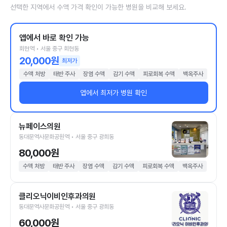
선택한 지역에서 수액 가격 확인이 가능한 병원을 비교해 보세요.
앱에서 바로 확인 가능
회현역 • 서울 중구 회현동
20,000원
최저가
수액 처방
태반 주사
장염 수액
감기 수액
피로회복 수액
백옥주사
앱에서 최저가 병원 확인
뉴페이스의원
동대문역사문화공원역 • 서울 중구 광희동
80,000원
수액 처방
태반 주사
장염 수액
감기 수액
피로회복 수액
백옥주사
클리오닉이비인후과의원
동대문역사문화공원역 • 서울 중구 광희동
60,000원