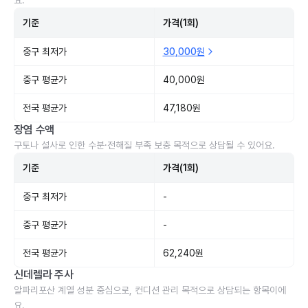
요.
기준
가격(1회)
중구 최저가
30,000원
중구 평균가
40,000원
전국 평균가
47,180원
장염 수액
구토나 설사로 인한 수분·전해질 부족 보충 목적으로 상담될 수 있어요.
기준
가격(1회)
중구 최저가
-
중구 평균가
-
전국 평균가
62,240원
신데렐라 주사
알파리포산 계열 성분 중심으로, 컨디션 관리 목적으로 상담되는 항목이에
요.