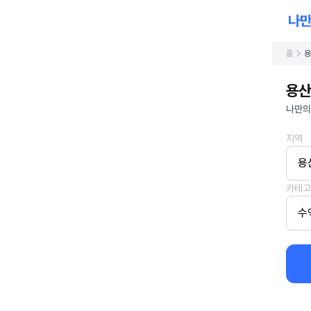
홈
용
용산
나만의
지역
용
카테고
수