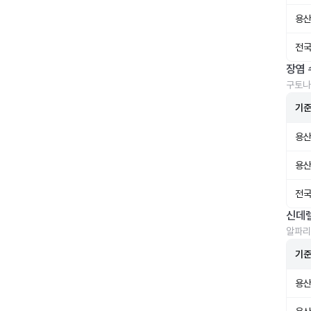
용산
전국
장염 
구토나
기
용산
용산
전국
신데
알파리
기
용산