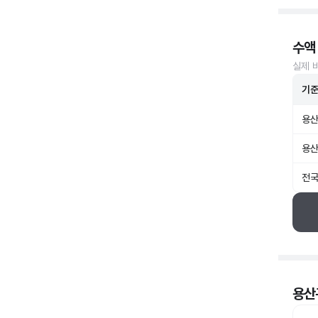
수액
실제 
기
용산
용산
전국
용산