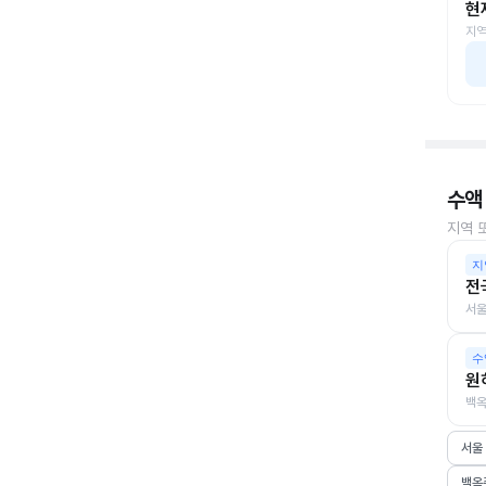
현
지역
수액
지역 
지
전
서울
수
원
백옥
서울
백옥