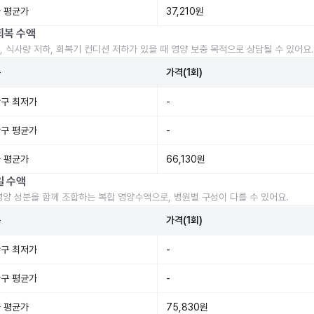
 평균가
37,210원
회복 수액
, 식사량 저하, 회복기 컨디션 저하가 있을 때 영양 보충 목적으로 상담될 수 있어요.
준
가격(1회)
구 최저가
-
구 평균가
-
 평균가
66,130원
일 수액
영양 성분을 함께 조합하는 복합 영양수액으로, 병원별 구성이 다를 수 있어요.
준
가격(1회)
구 최저가
-
구 평균가
-
 평균가
75,830원