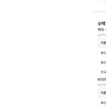
수액
백옥 
글루타
기
용산
용산
전국
비타
비타민
기
용산