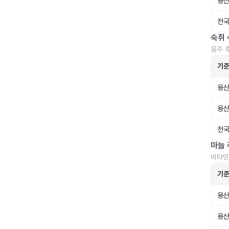
용산
전국
숙취 
음주 
기
용산
용산
전국
마늘 
비타민
기
용산
용산