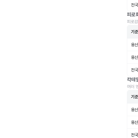
전국
피로
피로감
기
용산
용산
전국
칵테
여러 
기
용산
용산
전국