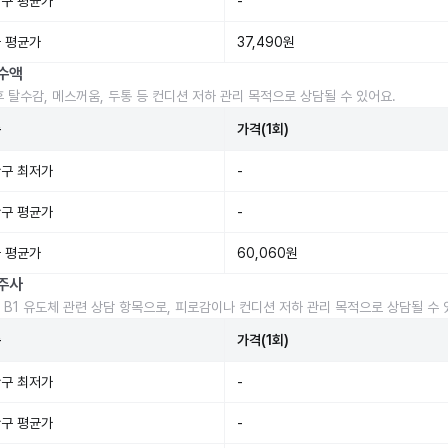
구 평균가
-
 평균가
37,490원
수액
후 탈수감, 메스꺼움, 두통 등 컨디션 저하 관리 목적으로 상담될 수 있어요.
준
가격(1회)
구 최저가
-
구 평균가
-
 평균가
60,060원
주사
 B1 유도체 관련 상담 항목으로, 피로감이나 컨디션 저하 관리 목적으로 상담될 수 
준
가격(1회)
구 최저가
-
구 평균가
-