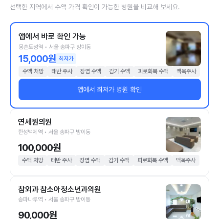
선택한 지역에서 수액 가격 확인이 가능한 병원을 비교해 보세요.
앱에서 바로 확인 가능
몽촌토성역 • 서울 송파구 방이동
15,000원
최저가
수액 처방
태반 주사
장염 수액
감기 수액
피로회복 수액
백옥주사
앱에서 최저가 병원 확인
연세원의원
한성백제역 • 서울 송파구 방이동
100,000원
수액 처방
태반 주사
장염 수액
감기 수액
피로회복 수액
백옥주사
참외과 참소아청소년과의원
송파나루역 • 서울 송파구 방이동
90,000원