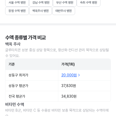
서울 수액 병원
강남 수액 병원
부산 수액 병원
숙취 수액 병원
장염 수액 병원
백옥주사 병원
태반주사 병원
수액 종류별 가격 비교
백옥 주사
글루타치온 성분 중심 상담 항목으로, 항산화·컨디션 관리 목적으로 상담될
수 있어요.
기준
가격(1회)
성동구 최저가
20,000원
성동구 평균가
37,830원
전국 평균가
34,830원
비타민 수액
비타민 B군, 비타민 C 등 수용성 비타민 보충 목적으로 상담되는 수액이에