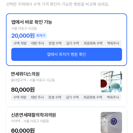
선택한 지역에서 수액 가격 확인이 가능한 병원을 비교해 보세요.
앱에서 바로 확인 가능
서울 마포구 서교동
20,000원
최저가
수액 처방
태반 주사
장염 수액
감기 수액
피로회복 수액
백옥주사
앱에서 최저가 병원 확인
연세위더스의원
홍대입구역 • 서울 마포구 서교동
80,000원
수액 처방
태반 주사
장염 수액
감기 수액
피로회복 수액
백옥주사
신촌연세재활의학과의원
이대역 • 서울 마포구 대흥동
60,000원