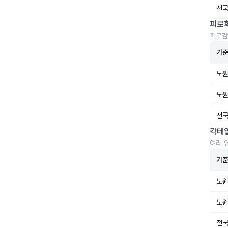
전국
피로
피로감
기
노원
노원
전국
칵테
여러 
기
노원
노원
전국