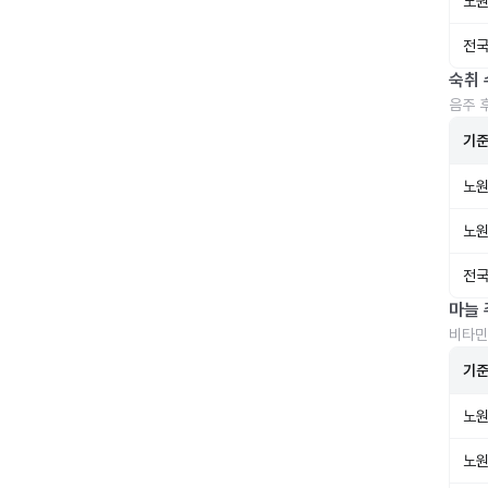
노원
전국
숙취 
음주 
기
노원
노원
전국
마늘 
비타민
기
노원
노원