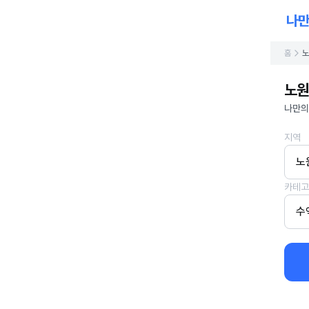
홈
노
노원
나만의
지역
노
카테고
수