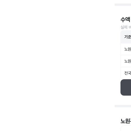
수액
실제 
기
노원
노원
전국
노원