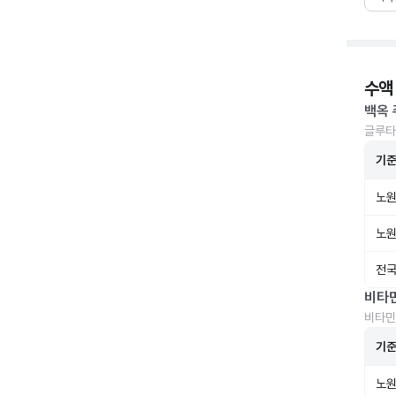
수액
백옥 
글루타
기
노원
노원
전국
비타
비타민
기
노원