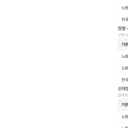
노원
전국
장염 
구토나
기
노원
노원
전국
신데
알파리
기
노원