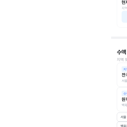
현
지역
수액
지역 
지
전
서울
수
원
백옥
서울
백옥