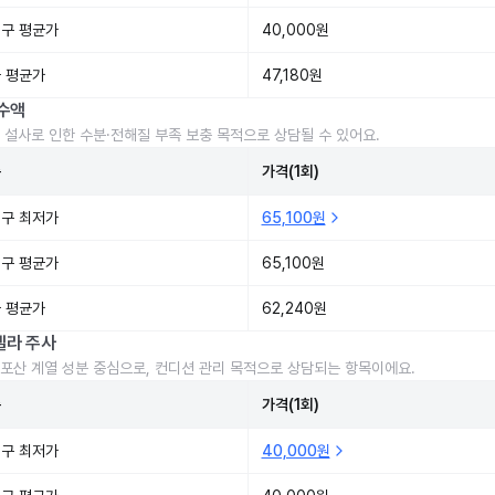
구 평균가
40,000원
 평균가
47,180원
수액
 설사로 인한 수분·전해질 부족 보충 목적으로 상담될 수 있어요.
준
가격(1회)
구 최저가
65,100원
구 평균가
65,100원
 평균가
62,240원
렐라 주사
포산 계열 성분 중심으로, 컨디션 관리 목적으로 상담되는 항목이에요.
준
가격(1회)
구 최저가
40,000원