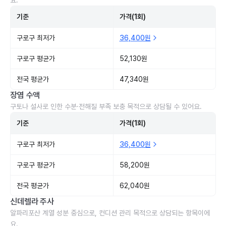
요.
기준
가격(1회)
구로구 최저가
36,400원
구로구 평균가
52,130원
전국 평균가
47,340원
장염 수액
구토나 설사로 인한 수분·전해질 부족 보충 목적으로 상담될 수 있어요.
기준
가격(1회)
구로구 최저가
36,400원
구로구 평균가
58,200원
전국 평균가
62,040원
신데렐라 주사
알파리포산 계열 성분 중심으로, 컨디션 관리 목적으로 상담되는 항목이에
요.