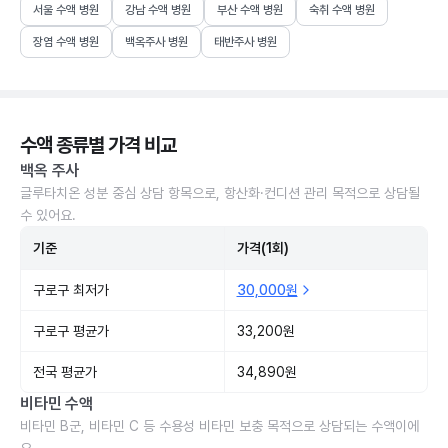
서울 수액 병원
강남 수액 병원
부산 수액 병원
숙취 수액 병원
장염 수액 병원
백옥주사 병원
태반주사 병원
수액 종류별 가격 비교
백옥 주사
글루타치온 성분 중심 상담 항목으로, 항산화·컨디션 관리 목적으로 상담될
수 있어요.
기준
가격(1회)
구로구 최저가
30,000원
구로구 평균가
33,200원
전국 평균가
34,890원
비타민 수액
비타민 B군, 비타민 C 등 수용성 비타민 보충 목적으로 상담되는 수액이에