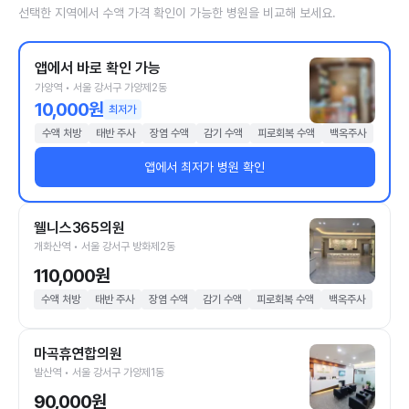
선택한 지역에서 수액 가격 확인이 가능한 병원을 비교해 보세요.
앱에서 바로 확인 가능
가양역 • 서울 강서구 가양제2동
10,000원
최저가
수액 처방
태반 주사
장염 수액
감기 수액
피로회복 수액
백옥주사
앱에서 최저가 병원 확인
웰니스365의원
개화산역 • 서울 강서구 방화제2동
110,000원
수액 처방
태반 주사
장염 수액
감기 수액
피로회복 수액
백옥주사
마곡휴연합의원
발산역 • 서울 강서구 가양제1동
90,000원