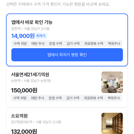
선택한 지역에서 수액 가격 확인이 가능한 병원을 비교해 보세요.
앱에서 바로 확인 가능
잠원역 • 서울 강남구 신사동
14,900원
최저가
수액 처방
태반 주사
장염 수액
감기 수액
피로회복 수액
백옥주사
앱에서 최저가 병원 확인
서울연세21세기의원
논현역 • 서울 강남구 논현1동
150,000원
수액 처방
태반 주사
장염 수액
감기 수액
피로회복 수액
백옥주사
소요의원
압구정로데오역 • 서울 강남구 신사동
132,000원