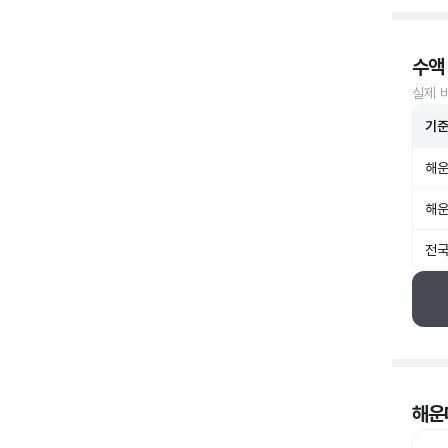
수액
실제 
기
해운
해운
전국
해운