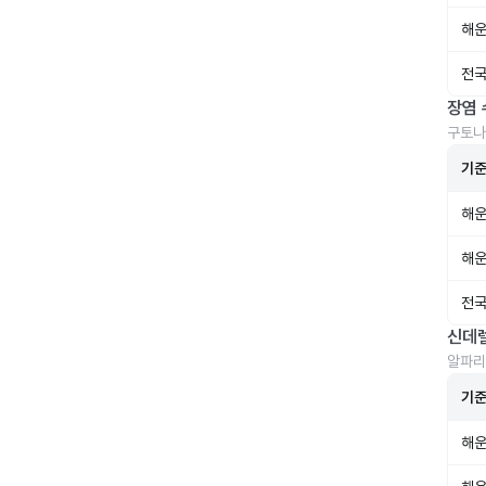
해운
전국
장염 
구토나
기
해운
해운
전국
신데
알파리
기
해운