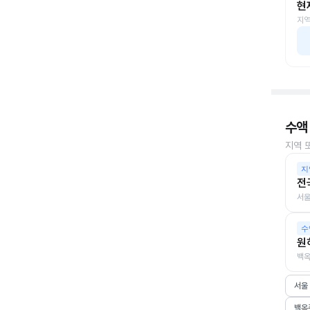
현
지역
수액
지역 
지
전
서울
수
원
백옥
서울
백옥