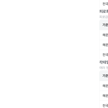
전국
피로
피로감
기
해운
해운
전국
칵테
여러 
기
해운
해운
전국