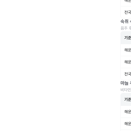
해운
전국
숙취 
음주 
기
해운
해운
전국
마늘 
비타민
기
해운
해운