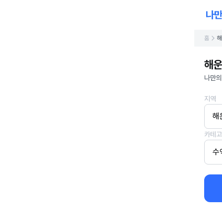
홈
해
해운
나만의
지역
해
카테고
수