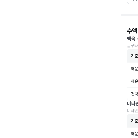
수액
백옥 
글루타
기
해운
해운
전국
비타
비타민
기
해운