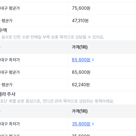
대구 평균가
75,600원
 평균가
47,310원
수액
 설사로 인한 수분·전해질 부족 보충 목적으로 상담될 수 있어요.
준
가격(1회)
대구 최저가
85,600원
대구 평균가
85,600원
 평균가
62,240원
렐라 주사
포산 계열 성분 중심으로, 컨디션 관리 목적으로 상담되는 항목이에요.
준
가격(1회)
대구 최저가
35,600원