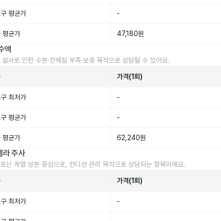
구 평균가
-
 평균가
47,180원
수액
 설사로 인한 수분·전해질 부족 보충 목적으로 상담될 수 있어요.
준
가격(1회)
구 최저가
-
구 평균가
-
 평균가
62,240원
렐라 주사
포산 계열 성분 중심으로, 컨디션 관리 목적으로 상담되는 항목이에요.
준
가격(1회)
구 최저가
-