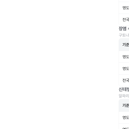
영도
전국
장염 
구토나
기
영도
영도
전국
신데
알파리
기
영도