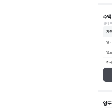
수액
실제 
기
영도
영도
전국
영도