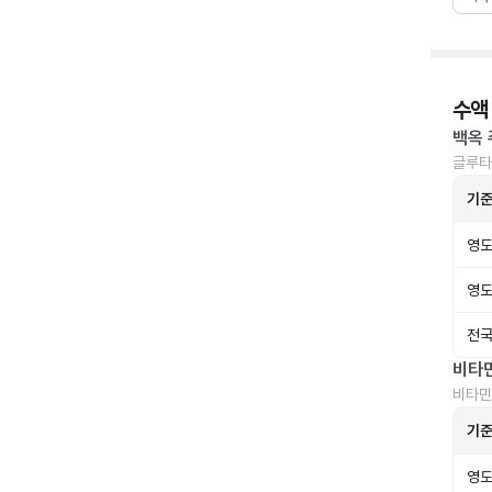
수액
백옥 
글루타
기
영도
영도
전국
비타
비타민
기
영도