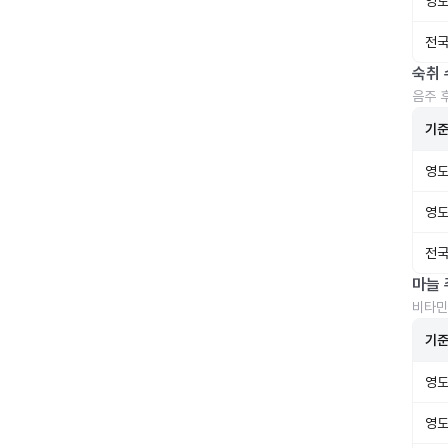
영도
전국
숙취 
음주 
기
영도
영도
전국
마늘 
비타민
기
영도
영도