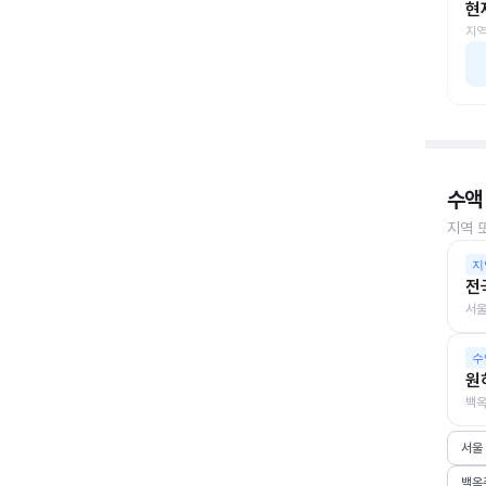
현
지역
수액
지역 
지
전
서울
수
원
백옥
서울
백옥