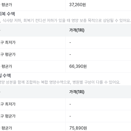
 평균가
37,260원
회복 수액
, 식사량 저하, 회복기 컨디션 저하가 있을 때 영양 보충 목적으로 상담될 수 있어요.
준
가격(1회)
구 최저가
-
구 평균가
-
 평균가
66,390원
일 수액
영양 성분을 함께 조합하는 복합 영양수액으로, 병원별 구성이 다를 수 있어요.
준
가격(1회)
구 최저가
-
구 평균가
-
 평균가
75,890원