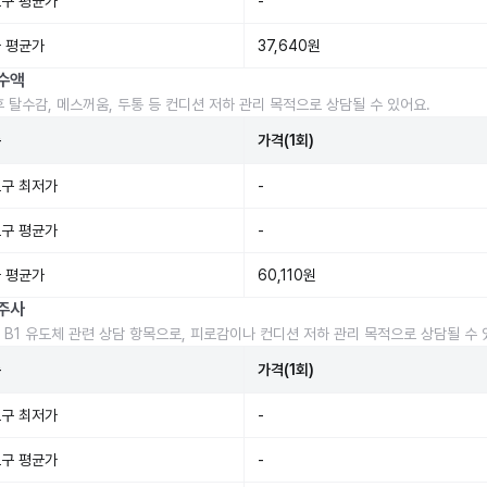
구 평균가
-
 평균가
37,640원
수액
후 탈수감, 메스꺼움, 두통 등 컨디션 저하 관리 목적으로 상담될 수 있어요.
준
가격(1회)
구 최저가
-
구 평균가
-
 평균가
60,110원
주사
 B1 유도체 관련 상담 항목으로, 피로감이나 컨디션 저하 관리 목적으로 상담될 수 
준
가격(1회)
구 최저가
-
구 평균가
-