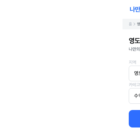
홈
영
영도
나만의
지역
영
카테고
수