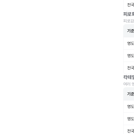
전국
피로
피로감
기
영도
영도
전국
칵테
여러 
기
영도
영도
전국