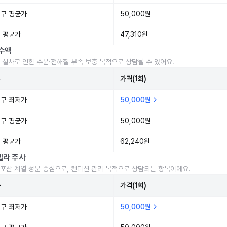
구 평균가
50,000원
 평균가
47,310원
수액
 설사로 인한 수분·전해질 부족 보충 목적으로 상담될 수 있어요.
준
가격(1회)
구 최저가
50,000원
구 평균가
50,000원
 평균가
62,240원
렐라 주사
포산 계열 성분 중심으로, 컨디션 관리 목적으로 상담되는 항목이에요.
준
가격(1회)
구 최저가
50,000원