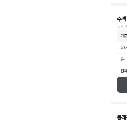
수액
실제 
기
동래
동래
전국
동래