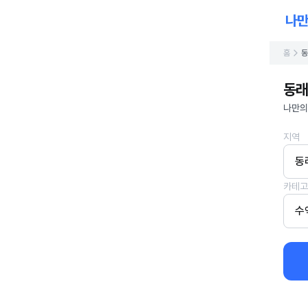
홈
동
동래
나만의
지역
동
카테고
수