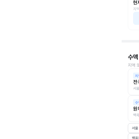
현
지역
수액
지역 
지
전
서울
수
원
백옥
서울
백옥