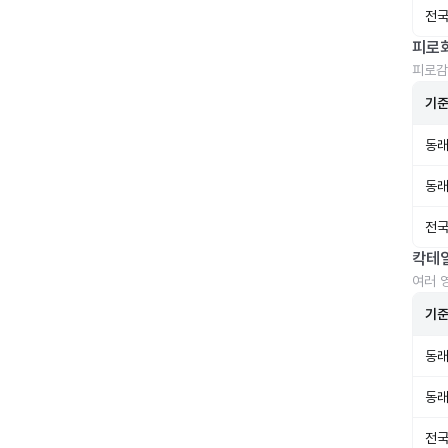
전국
피로
피로감
기
동래
동래
전국
칵테
여러 
기
동래
동래
전국