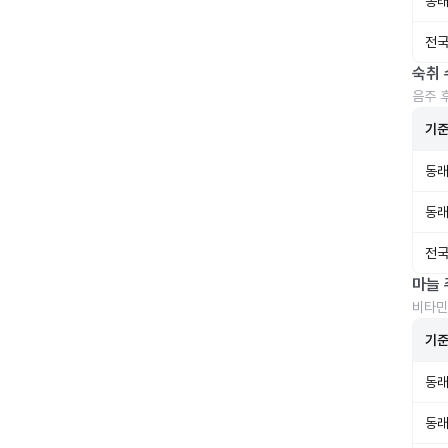
동래
전국
숙취 
음주 
기
동래
동래
전국
마늘 
비타민
기
동래
동래