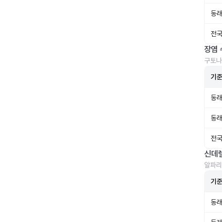
동래
전국
장염 
구토나
기
동래
동래
전국
신데
알파리
기
동래