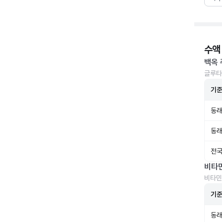
수액
백옥 
글루타
기
동래
동래
전국
비타
비타민
기
동래