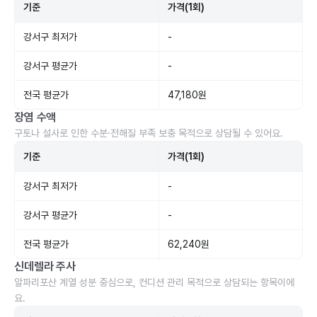
기준
가격(1회)
강서구 최저가
-
강서구 평균가
-
전국 평균가
47,180원
장염 수액
구토나 설사로 인한 수분·전해질 부족 보충 목적으로 상담될 수 있어요.
기준
가격(1회)
강서구 최저가
-
강서구 평균가
-
전국 평균가
62,240원
신데렐라 주사
알파리포산 계열 성분 중심으로, 컨디션 관리 목적으로 상담되는 항목이에
요.