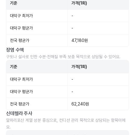
기준
가격(1회)
대덕구 최저가
-
대덕구 평균가
-
전국 평균가
47,180원
장염 수액
구토나 설사로 인한 수분·전해질 부족 보충 목적으로 상담될 수 있어요.
기준
가격(1회)
대덕구 최저가
-
대덕구 평균가
-
전국 평균가
62,240원
신데렐라 주사
알파리포산 계열 성분 중심으로, 컨디션 관리 목적으로 상담되는 항목이에
요.