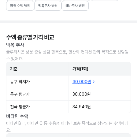
장염 수액 병원
백옥주사 병원
태반주사 병원
수액 종류별 가격 비교
백옥 주사
글루타치온 성분 중심 상담 항목으로, 항산화·컨디션 관리 목적으로 상담될
수 있어요.
기준
가격(1회)
동구 최저가
30,000원
동구 평균가
30,000원
전국 평균가
34,940원
비타민 수액
비타민 B군, 비타민 C 등 수용성 비타민 보충 목적으로 상담되는 수액이에
요.