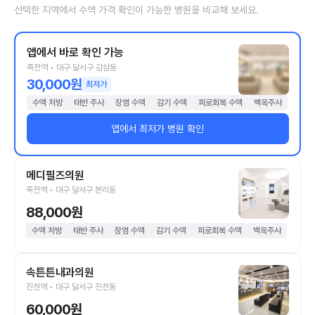
선택한 지역에서 수액 가격 확인이 가능한 병원을 비교해 보세요.
앱에서 바로 확인 가능
죽전역 • 대구 달서구 감삼동
30,000원
최저가
수액 처방
태반 주사
장염 수액
감기 수액
피로회복 수액
백옥주사
앱에서 최저가 병원 확인
메디필즈의원
죽전역 • 대구 달서구 본리동
88,000원
수액 처방
태반 주사
장염 수액
감기 수액
피로회복 수액
백옥주사
속튼튼내과의원
진천역 • 대구 달서구 진천동
60,000원