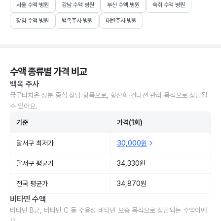
서울 수액 병원
강남 수액 병원
부산 수액 병원
숙취 수액 병원
장염 수액 병원
백옥주사 병원
태반주사 병원
수액 종류별 가격 비교
백옥 주사
글루타치온 성분 중심 상담 항목으로, 항산화·컨디션 관리 목적으로 상담될
수 있어요.
기준
가격(1회)
달서구 최저가
30,000원
달서구 평균가
34,330원
전국 평균가
34,870원
비타민 수액
비타민 B군, 비타민 C 등 수용성 비타민 보충 목적으로 상담되는 수액이에