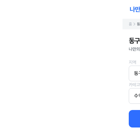
홈
동
동구
나만의
지역
동
카테고
수