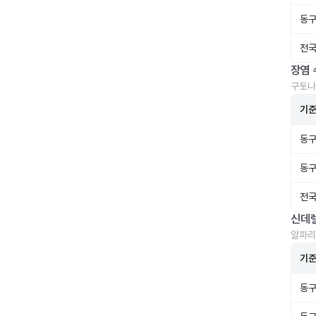
동구
전국
장염 
구토나
기
동구
동구
전국
신데
알파리
기
동구