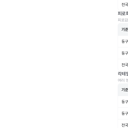
전국
피로
피로감
기
동구
동구
전국
칵테
여러 
기
동구
동구
전국