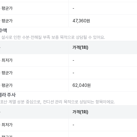
 평균가
-
 평균가
47,360원
수액
 설사로 인한 수분·전해질 부족 보충 목적으로 상담될 수 있어요.
준
가격(1회)
 최저가
-
 평균가
-
 평균가
62,040원
렐라 주사
포산 계열 성분 중심으로, 컨디션 관리 목적으로 상담되는 항목이에요.
준
가격(1회)
 최저가
-