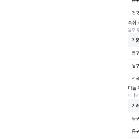
동구
전국
숙취 
음주 
기
동구
동구
전국
마늘 
비타민
기
동구
동구