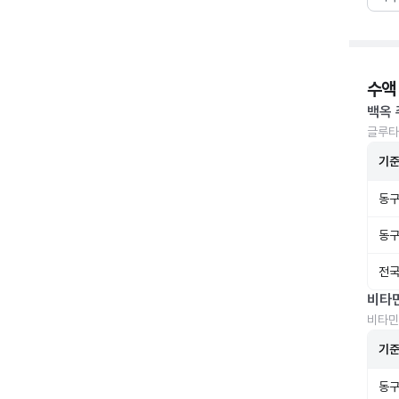
수액
백옥 
글루타
기
동구
동구
전국
비타
비타민
기
동구