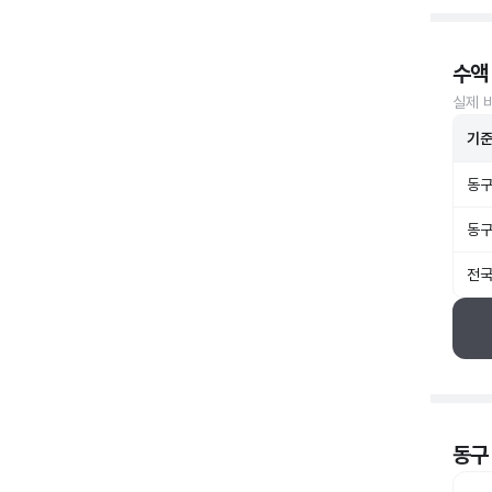
수액
실제 
기
동구
동구
전국
동구