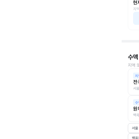
현
지역
수액
지역 
지
전
서울
수
원
백옥
서울
백옥