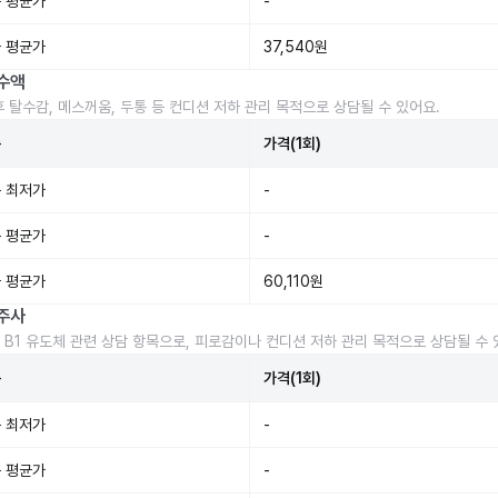
 평균가
-
 평균가
37,540원
수액
후 탈수감, 메스꺼움, 두통 등 컨디션 저하 관리 목적으로 상담될 수 있어요.
준
가격(1회)
 최저가
-
 평균가
-
 평균가
60,110원
주사
 B1 유도체 관련 상담 항목으로, 피로감이나 컨디션 저하 관리 목적으로 상담될 수 
준
가격(1회)
 최저가
-
 평균가
-