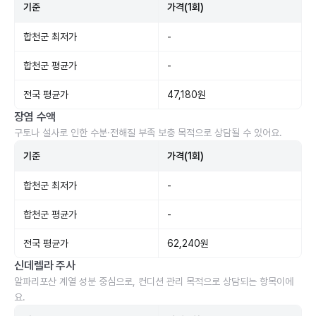
기준
가격(1회)
합천군 최저가
-
합천군 평균가
-
전국 평균가
47,180원
장염 수액
구토나 설사로 인한 수분·전해질 부족 보충 목적으로 상담될 수 있어요.
기준
가격(1회)
합천군 최저가
-
합천군 평균가
-
전국 평균가
62,240원
신데렐라 주사
알파리포산 계열 성분 중심으로, 컨디션 관리 목적으로 상담되는 항목이에
요.