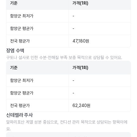
기준
가격(1회)
함양군 최저가
-
함양군 평균가
-
전국 평균가
47,180원
장염 수액
구토나 설사로 인한 수분·전해질 부족 보충 목적으로 상담될 수 있어요.
기준
가격(1회)
함양군 최저가
-
함양군 평균가
-
전국 평균가
62,240원
신데렐라 주사
알파리포산 계열 성분 중심으로, 컨디션 관리 목적으로 상담되는 항목이에
요.