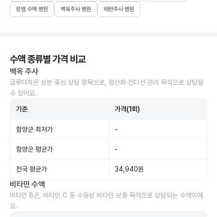
장염 수액 병원
백옥주사 병원
태반주사 병원
수액 종류별 가격 비교
백옥 주사
글루타치온 성분 중심 상담 항목으로, 항산화·컨디션 관리 목적으로 상담될
수 있어요.
기준
가격(1회)
함양군 최저가
-
함양군 평균가
-
전국 평균가
34,940원
비타민 수액
비타민 B군, 비타민 C 등 수용성 비타민 보충 목적으로 상담되는 수액이에
요.