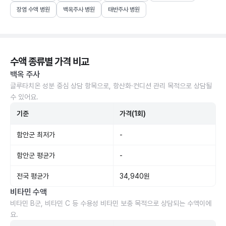
장염 수액 병원
백옥주사 병원
태반주사 병원
수액 종류별 가격 비교
백옥 주사
글루타치온 성분 중심 상담 항목으로, 항산화·컨디션 관리 목적으로 상담될
수 있어요.
기준
가격(1회)
함안군 최저가
-
함안군 평균가
-
전국 평균가
34,940원
비타민 수액
비타민 B군, 비타민 C 등 수용성 비타민 보충 목적으로 상담되는 수액이에
요.