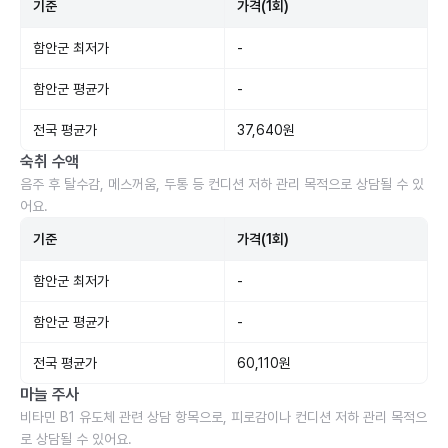
기준
가격(1회)
함안군 최저가
-
함안군 평균가
-
전국 평균가
37,640원
숙취 수액
음주 후 탈수감, 메스꺼움, 두통 등 컨디션 저하 관리 목적으로 상담될 수 있
어요.
기준
가격(1회)
함안군 최저가
-
함안군 평균가
-
전국 평균가
60,110원
마늘 주사
비타민 B1 유도체 관련 상담 항목으로, 피로감이나 컨디션 저하 관리 목적으
로 상담될 수 있어요.