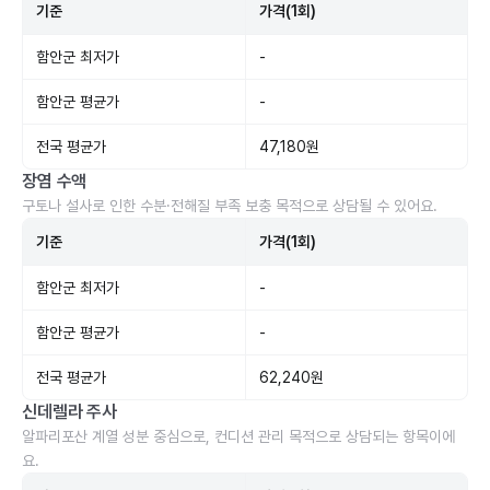
기준
가격(1회)
함안군 최저가
-
함안군 평균가
-
전국 평균가
47,180원
장염 수액
구토나 설사로 인한 수분·전해질 부족 보충 목적으로 상담될 수 있어요.
기준
가격(1회)
함안군 최저가
-
함안군 평균가
-
전국 평균가
62,240원
신데렐라 주사
알파리포산 계열 성분 중심으로, 컨디션 관리 목적으로 상담되는 항목이에
요.