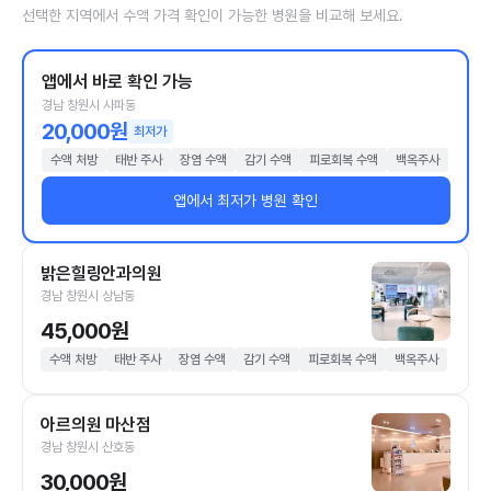
선택한 지역에서 수액 가격 확인이 가능한 병원을 비교해 보세요.
앱에서 바로 확인 가능
경남 창원시 사파동
20,000원
최저가
수액 처방
태반 주사
장염 수액
감기 수액
피로회복 수액
백옥주사
앱에서 최저가 병원 확인
밝은힐링안과의원
경남 창원시 상남동
45,000원
수액 처방
태반 주사
장염 수액
감기 수액
피로회복 수액
백옥주사
아르의원 마산점
경남 창원시 산호동
30,000원