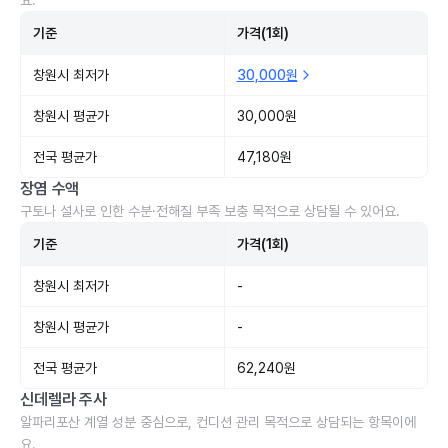
요.
기준
가격(1회)
창원시 최저가
30,000원
창원시 평균가
30,000원
전국 평균가
47,180원
장염 수액
구토나 설사로 인한 수분·전해질 부족 보충 목적으로 상담될 수 있어요.
기준
가격(1회)
창원시 최저가
-
창원시 평균가
-
전국 평균가
62,240원
신데렐라 주사
알파리포산 계열 성분 중심으로, 컨디션 관리 목적으로 상담되는 항목이에
요.