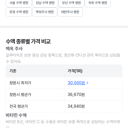
서울 수액 병원
강남 수액 병원
부산 수액 병원
숙취 수액 병원
장염 수액 병원
백옥주사 병원
태반주사 병원
수액 종류별 가격 비교
백옥 주사
글루타치온 성분 중심 상담 항목으로, 항산화·컨디션 관리 목적으로 상담될
수 있어요.
기준
가격(1회)
창원시 최저가
30,000원
창원시 평균가
36,670원
전국 평균가
34,940원
비타민 수액
비타민 B군, 비타민 C 등 수용성 비타민 보충 목적으로 상담되는 수액이에