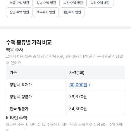
서울 수액 병원
강남 수액 병원
부산 수액 병원
숙취 수액 병원
장염 수액 병원
백옥주사 병원
태반주사 병원
수액 종류별 가격 비교
백옥 주사
글루타치온 성분 중심 상담 항목으로, 항산화·컨디션 관리 목적으로 상담될
수 있어요.
기준
가격(1회)
창원시 최저가
30,000원
창원시 평균가
36,670원
전국 평균가
34,890원
비타민 수액
비타민 B군, 비타민 C 등 수용성 비타민 보충 목적으로 상담되는 수액이에