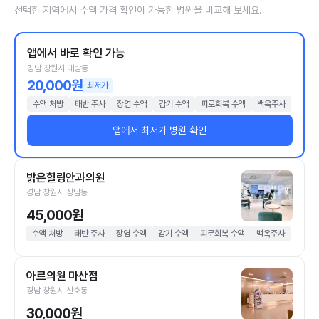
선택한 지역에서 수액 가격 확인이 가능한 병원을 비교해 보세요.
앱에서 바로 확인 가능
경남 창원시 대방동
20,000원
최저가
수액 처방
태반 주사
장염 수액
감기 수액
피로회복 수액
백옥주사
앱에서 최저가 병원 확인
밝은힐링안과의원
경남 창원시 상남동
45,000원
수액 처방
태반 주사
장염 수액
감기 수액
피로회복 수액
백옥주사
아르의원 마산점
경남 창원시 산호동
30,000원