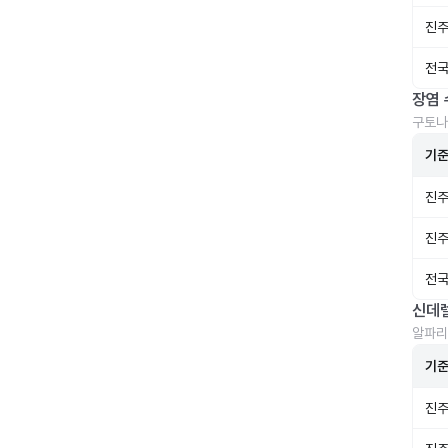
진주
전국
장염 
구토나
기
진주
진주
전국
신데
알파리
기
진주