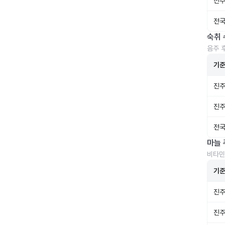
진주
전국
숙취 
음주 
기
진주
진주
전국
마늘 
비타민
기
진주
진주