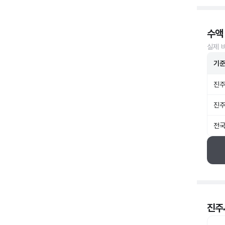
수액
실제 
기
진주
진주
전국
진주