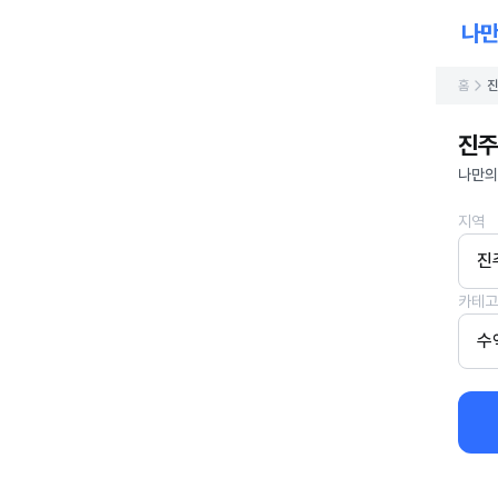
홈
진
진주
나만의
지역
진
카테고
수