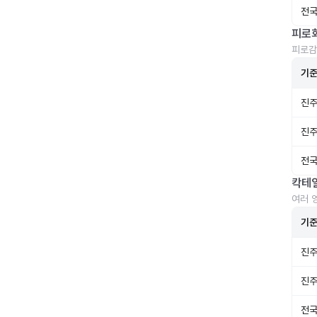
전국
피로
피로감
기
진주
진주
전국
칵테
여러 
기
진주
진주
전국