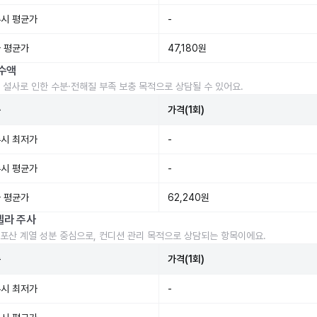
시 평균가
-
 평균가
47,180원
수액
 설사로 인한 수분·전해질 부족 보충 목적으로 상담될 수 있어요.
준
가격(1회)
시 최저가
-
시 평균가
-
 평균가
62,240원
렐라 주사
포산 계열 성분 중심으로, 컨디션 관리 목적으로 상담되는 항목이에요.
준
가격(1회)
시 최저가
-