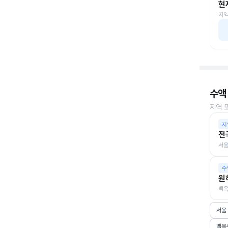
현
지역
수액
지역 
지
전
서울
수
원
백옥
서울
백옥