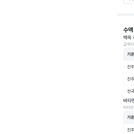
수액
백옥 
글루타
기
진주
진주
전국
비타
비타민
기
진주