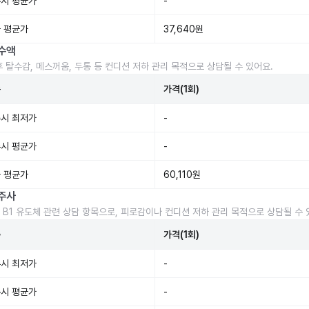
시 평균가
-
 평균가
37,640원
수액
후 탈수감, 메스꺼움, 두통 등 컨디션 저하 관리 목적으로 상담될 수 있어요.
준
가격(1회)
시 최저가
-
시 평균가
-
 평균가
60,110원
주사
 B1 유도체 관련 상담 항목으로, 피로감이나 컨디션 저하 관리 목적으로 상담될 수 
준
가격(1회)
시 최저가
-
시 평균가
-