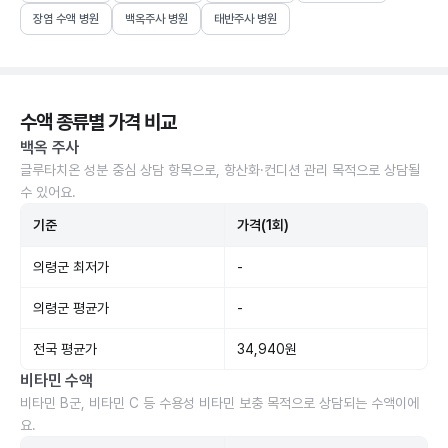
장염 수액 병원
백옥주사 병원
태반주사 병원
수액 종류별 가격 비교
백옥 주사
글루타치온 성분 중심 상담 항목으로, 항산화·컨디션 관리 목적으로 상담될
수 있어요.
기준
가격(1회)
의령군 최저가
-
의령군 평균가
-
전국 평균가
34,940원
비타민 수액
비타민 B군, 비타민 C 등 수용성 비타민 보충 목적으로 상담되는 수액이에
요.