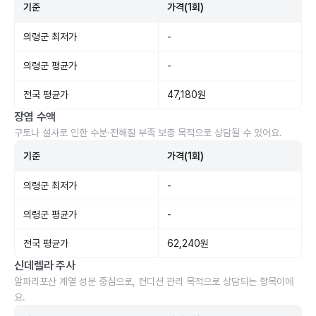
기준
가격(1회)
의령군 최저가
-
의령군 평균가
-
전국 평균가
47,180원
장염 수액
구토나 설사로 인한 수분·전해질 부족 보충 목적으로 상담될 수 있어요.
기준
가격(1회)
의령군 최저가
-
의령군 평균가
-
전국 평균가
62,240원
신데렐라 주사
알파리포산 계열 성분 중심으로, 컨디션 관리 목적으로 상담되는 항목이에
요.