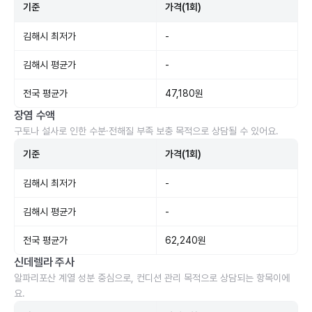
기준
가격(1회)
김해시 최저가
-
김해시 평균가
-
전국 평균가
47,180원
장염 수액
구토나 설사로 인한 수분·전해질 부족 보충 목적으로 상담될 수 있어요.
기준
가격(1회)
김해시 최저가
-
김해시 평균가
-
전국 평균가
62,240원
신데렐라 주사
알파리포산 계열 성분 중심으로, 컨디션 관리 목적으로 상담되는 항목이에
요.