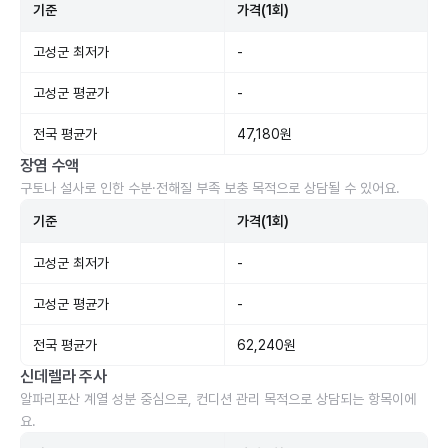
기준
가격(1회)
고성군 최저가
-
고성군 평균가
-
전국 평균가
47,180원
장염 수액
구토나 설사로 인한 수분·전해질 부족 보충 목적으로 상담될 수 있어요.
기준
가격(1회)
고성군 최저가
-
고성군 평균가
-
전국 평균가
62,240원
신데렐라 주사
알파리포산 계열 성분 중심으로, 컨디션 관리 목적으로 상담되는 항목이에
요.