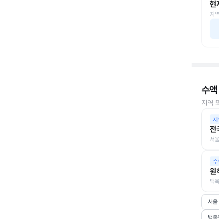
현
지역
수액
지역 
지
전
서울
수
원
백옥
서울
백옥