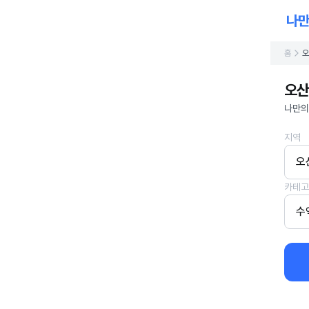
홈
오
오산
나만의
지역
오
카테고
수