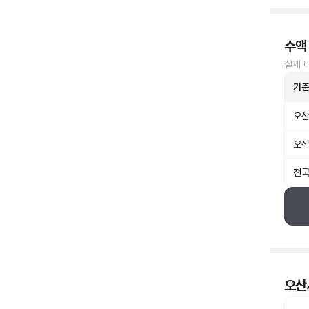
수액
실제 
기
오산
오산
전국
오산