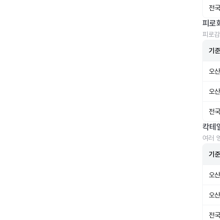
전국
피로
피로감
기
오산
오산
전국
칵테
여러 
기
오산
오산
전국