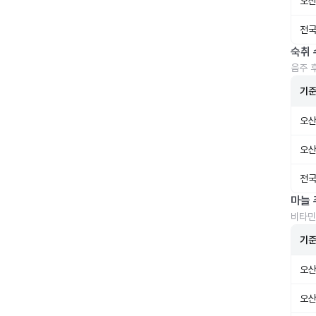
오산
전국
숙취 
음주 
기
오산
오산
전국
마늘 
비타민
기
오산
오산