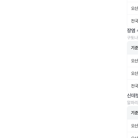
오산
전국
장염 
구토나
기
오산
오산
전국
신데
알파리
기
오산