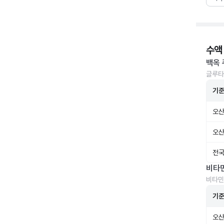
수액
백옥 
글루타
기
오산
오산
전국
비타
비타민
기
오산