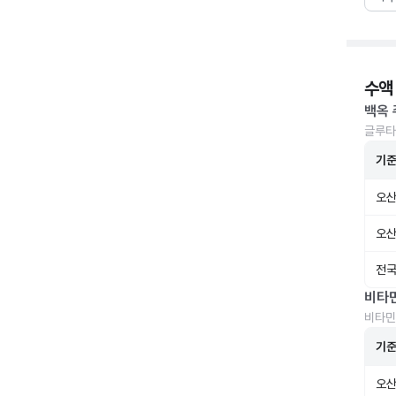
수액
백옥 
글루타
기
오산
오산
전국
비타
비타민
기
오산