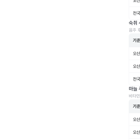
오산
전국
숙취 
음주 
기
오산
오산
전국
마늘 
비타민
기
오산
오산