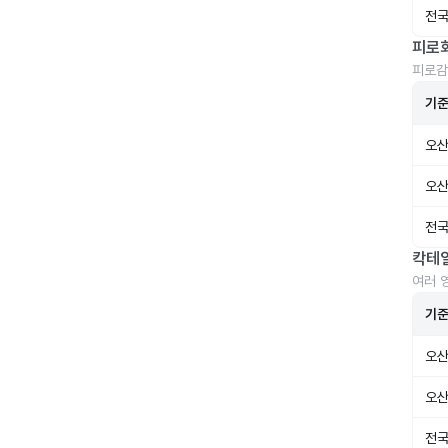
전국
피로
피로감
기
오산
오산
전국
칵테
여러 
기
오산
오산
전국