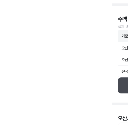
수액
실제 
기
오산
오산
전국
오산