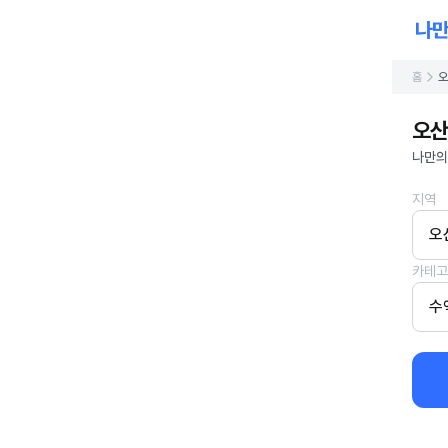
홈
오
오산
나만의
지역
오
카테고
수