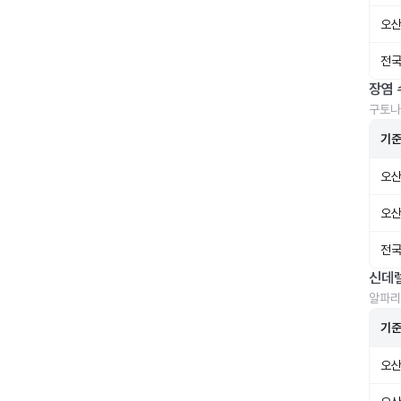
오산
전국
장염 
구토나
기
오산
오산
전국
신데
알파리
기
오산