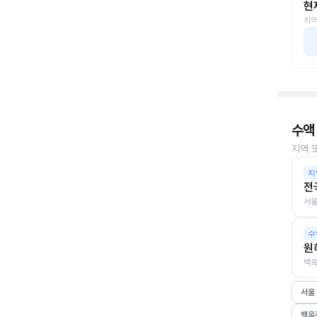
현
지역
수액
지역 
지
전
서울
수
원
백옥
서울
백옥