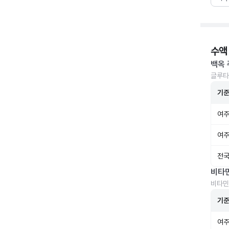
수액
백옥 
글루타
기
여주
여주
전국
비타
비타민
기
여주