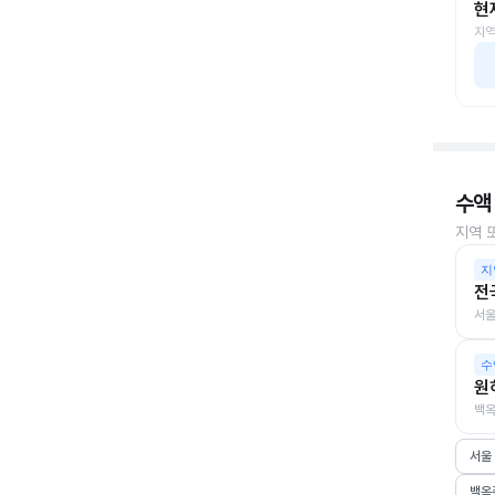
현
지역
수액
지역 
지
전
서울
수
원
백옥
서울
백옥