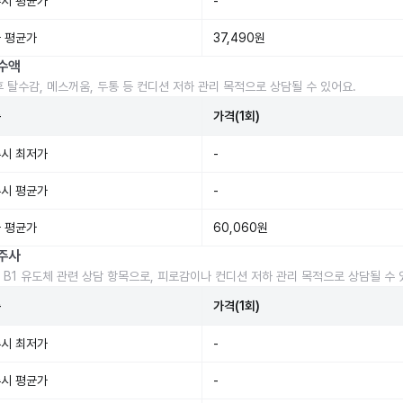
시 평균가
-
 평균가
37,490원
수액
후 탈수감, 메스꺼움, 두통 등 컨디션 저하 관리 목적으로 상담될 수 있어요.
준
가격(1회)
시 최저가
-
시 평균가
-
 평균가
60,060원
주사
 B1 유도체 관련 상담 항목으로, 피로감이나 컨디션 저하 관리 목적으로 상담될 수 
준
가격(1회)
시 최저가
-
시 평균가
-