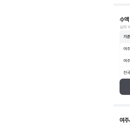
수액
실제 
기
여주
여주
전국
여주