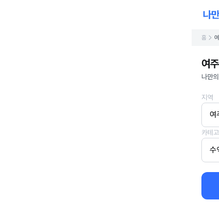
홈
여
여주
나만의
지역
여
카테고
수