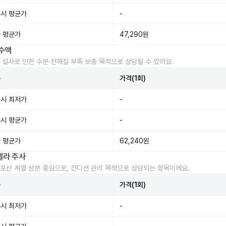
시 평균가
-
 평균가
47,290원
수액
 설사로 인한 수분·전해질 부족 보충 목적으로 상담될 수 있어요.
준
가격(1회)
시 최저가
-
시 평균가
-
 평균가
62,240원
렐라 주사
포산 계열 성분 중심으로, 컨디션 관리 목적으로 상담되는 항목이에요.
준
가격(1회)
시 최저가
-