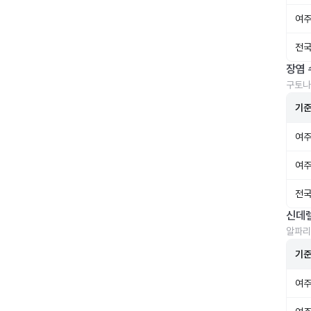
여주
전국
장염 
구토나
기
여주
여주
전국
신데
알파리
기
여주