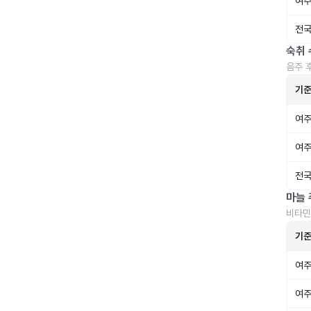
여주
전국
숙취 
음주 
기
여주
여주
전국
마늘 
비타민
기
여주
여주