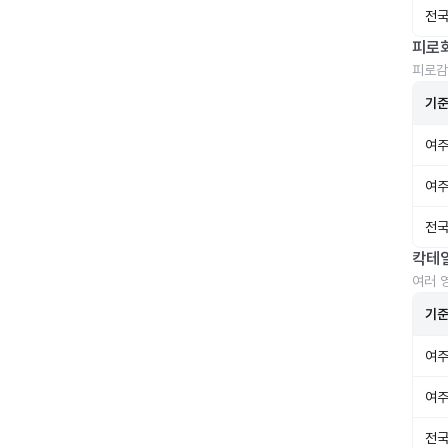
전국
피로
피로감
기
여주
여주
전국
칵테
여러 
기
여주
여주
전국