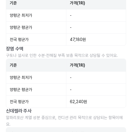
기준
가격(1회)
양평군 최저가
-
양평군 평균가
-
전국 평균가
47,180원
장염 수액
구토나 설사로 인한 수분·전해질 부족 보충 목적으로 상담될 수 있어요.
기준
가격(1회)
양평군 최저가
-
양평군 평균가
-
전국 평균가
62,240원
신데렐라 주사
알파리포산 계열 성분 중심으로, 컨디션 관리 목적으로 상담되는 항목이에
요.