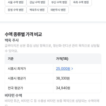
서울 수액 병원
강남 수액 병원
부산 수액 병원
숙취 수액 병원
장염 수액 병원
백옥주사 병원
태반주사 병원
수액 종류별 가격 비교
백옥 주사
글루타치온 성분 중심 상담 항목으로, 항산화·컨디션 관리 목적으로 상담될
수 있어요.
기준
가격(1회)
시흥시 최저가
25,000원
시흥시 평균가
38,330원
전국 평균가
34,940원
비타민 수액
비타민 B군, 비타민 C 등 수용성 비타민 보충 목적으로 상담되는 수액이에