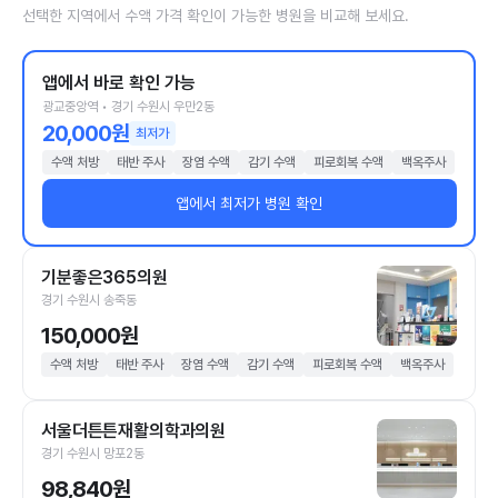
선택한 지역에서 수액 가격 확인이 가능한 병원을 비교해 보세요.
앱에서 바로 확인 가능
광교중앙역 • 경기 수원시 우만2동
20,000원
최저가
수액 처방
태반 주사
장염 수액
감기 수액
피로회복 수액
백옥주사
앱에서 최저가 병원 확인
기분좋은365의원
경기 수원시 송죽동
150,000원
수액 처방
태반 주사
장염 수액
감기 수액
피로회복 수액
백옥주사
서울더튼튼재활의학과의원
경기 수원시 망포2동
98,840원