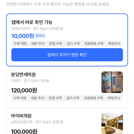
선택한 지역에서 수액 가격 확인이 가능한 병원을 비교해 보세요.
앱에서 바로 확인 가능
단대오거리역 • 경기 성남시 상대원1동
10,000원
최저가
수액 처방
태반 주사
장염 수액
감기 수액
피로회복 수액
백옥주사
앱에서 최저가 병원 확인
분당연세의원
미금역 • 경기 성남시 금곡동
120,000원
수액 처방
태반 주사
장염 수액
감기 수액
피로회복 수액
백옥주사
아이비의원
남한산성입구역 • 경기 성남시 금광2동
100,000원