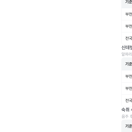
기
부천
부천
전국
신데
알파리
기
부천
부천
전국
숙취 
음주 
기