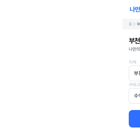
홈
부
부천
나만의
지역
부
카테고
수