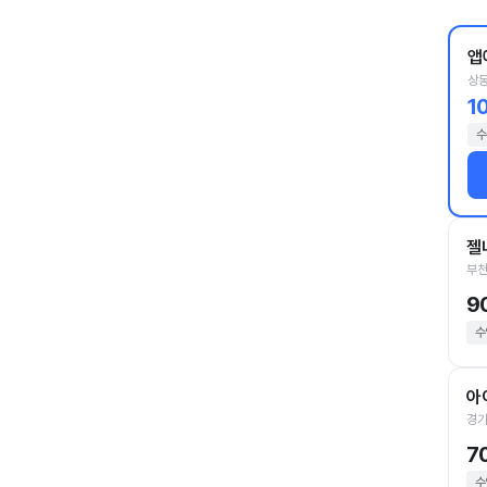
앱
상동
1
수
젤
부천
9
수
아
경기
7
수