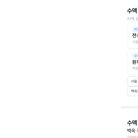
수액
지역 
지
전
서울
수
원
백옥
서울
백옥
수액
백옥 
글루타