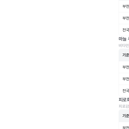
부천
부천
전국
마늘 
비타민
기
부천
부천
전국
피로
피로감
기
부천