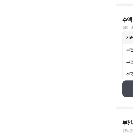
수액
실제 
기
부천
부천
전국
부천
선택한