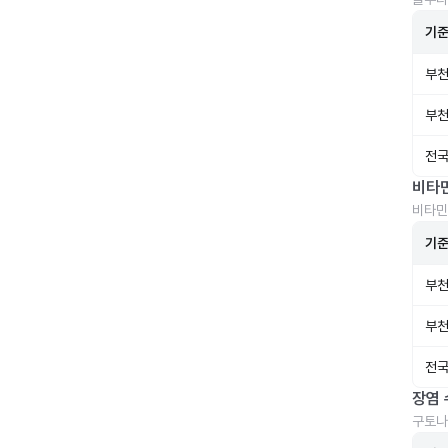
기
부천
부천
전국
비타
비타민
기
부천
부천
전국
장염 
구토나