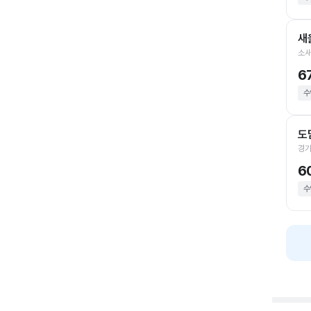
새
소새
6
수
도
경기
6
수