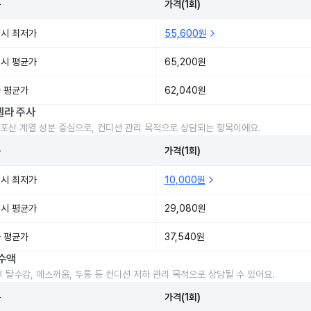
준
가격(1회)
시 최저가
55,600원
시 평균가
65,200원
 평균가
62,040원
렐라 주사
포산 계열 성분 중심으로, 컨디션 관리 목적으로 상담되는 항목이에요.
준
가격(1회)
시 최저가
10,000원
시 평균가
29,080원
 평균가
37,540원
수액
후 탈수감, 메스꺼움, 두통 등 컨디션 저하 관리 목적으로 상담될 수 있어요.
준
가격(1회)