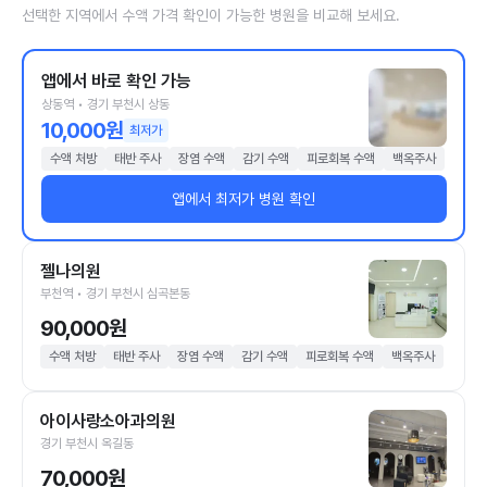
선택한 지역에서 수액 가격 확인이 가능한 병원을 비교해 보세요.
앱에서 바로 확인 가능
상동역 • 경기 부천시 상동
10,000원
최저가
수액 처방
태반 주사
장염 수액
감기 수액
피로회복 수액
백옥주사
앱에서 최저가 병원 확인
젤나의원
부천역 • 경기 부천시 심곡본동
90,000원
수액 처방
태반 주사
장염 수액
감기 수액
피로회복 수액
백옥주사
아이사랑소아과의원
경기 부천시 옥길동
70,000원