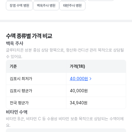
장염 수액 병원
백옥주사 병원
태반주사 병원
수액 종류별 가격 비교
백옥 주사
글루타치온 성분 중심 상담 항목으로, 항산화·컨디션 관리 목적으로 상담될
수 있어요.
기준
가격(1회)
김포시 최저가
40,000원
김포시 평균가
40,000원
전국 평균가
34,940원
비타민 수액
비타민 B군, 비타민 C 등 수용성 비타민 보충 목적으로 상담되는 수액이에
요.