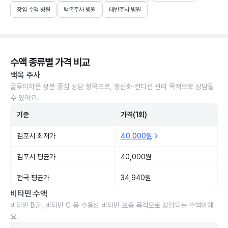
장염 수액 병원
백옥주사 병원
태반주사 병원
수액 종류별 가격 비교
백옥 주사
글루타치온 성분 중심 상담 항목으로, 항산화·컨디션 관리 목적으로 상담될
수 있어요.
기준
가격(1회)
김포시 최저가
40,000원
김포시 평균가
40,000원
전국 평균가
34,940원
비타민 수액
비타민 B군, 비타민 C 등 수용성 비타민 보충 목적으로 상담되는 수액이에
요.