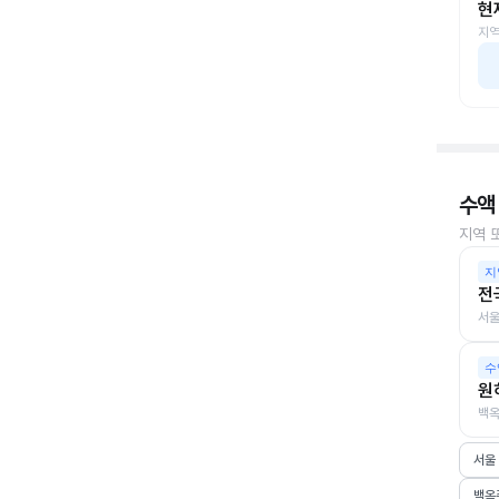
현
지역
수액
지역 
지
전
서울
수
원
백옥
서울
백옥