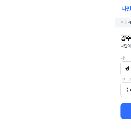
홈
광
광주
나만의
지역
광
카테고
수