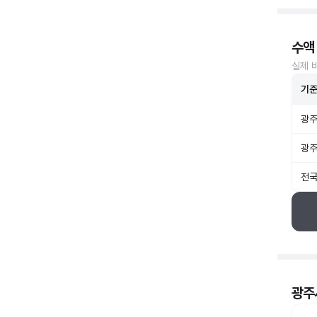
수액
실제 
기
광주
광주
전국
광주