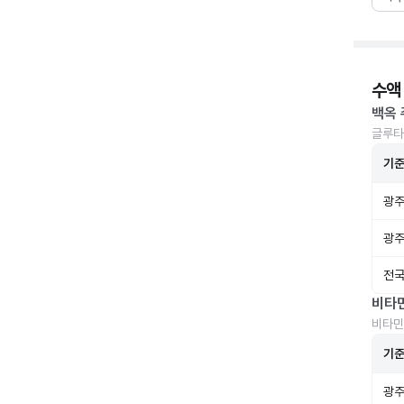
수액
백옥 
글루타
기
광주
광주
전국
비타
비타민
기
광주