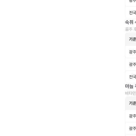
광주
전국
숙취 
음주 
기
광주
광주
전국
마늘 
비타민
기
광주
광주