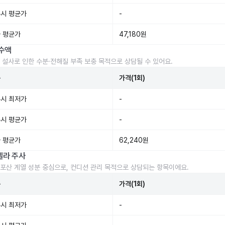
시 평균가
-
 평균가
47,180원
수액
 설사로 인한 수분·전해질 부족 보충 목적으로 상담될 수 있어요.
준
가격(1회)
시 최저가
-
시 평균가
-
 평균가
62,240원
렐라 주사
포산 계열 성분 중심으로, 컨디션 관리 목적으로 상담되는 항목이에요.
준
가격(1회)
시 최저가
-