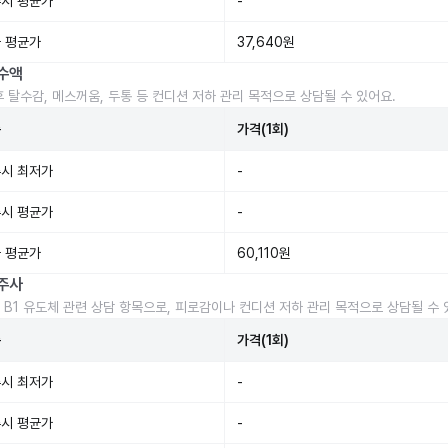
시 평균가
-
 평균가
37,640원
수액
후 탈수감, 메스꺼움, 두통 등 컨디션 저하 관리 목적으로 상담될 수 있어요.
준
가격(1회)
시 최저가
-
시 평균가
-
 평균가
60,110원
주사
 B1 유도체 관련 상담 항목으로, 피로감이나 컨디션 저하 관리 목적으로 상담될 수 
준
가격(1회)
시 최저가
-
시 평균가
-