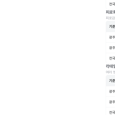
전국
피로
피로감
기
광주
광주
전국
칵테
여러 
기
광주
광주
전국