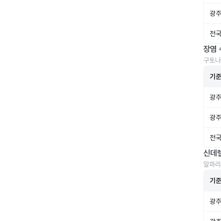
광주
전국
장염 
구토나
기
광주
광주
전국
신데
알파리
기
광주