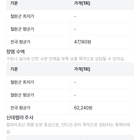
기준
가격(1회)
철원군 최저가
-
철원군 평균가
-
전국 평균가
47,180원
장염 수액
구토나 설사로 인한 수분·전해질 부족 보충 목적으로 상담될 수 있어요.
기준
가격(1회)
철원군 최저가
-
철원군 평균가
-
전국 평균가
62,240원
신데렐라 주사
알파리포산 계열 성분 중심으로, 컨디션 관리 목적으로 상담되는 항목이에
요.