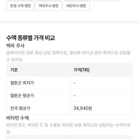
장염 수액 병원
백옥주사 병원
태반주사 병원
수액 종류별 가격 비교
백옥 주사
글루타치온 성분 중심 상담 항목으로, 항산화·컨디션 관리 목적으로 상담될
수 있어요.
기준
가격(1회)
철원군 최저가
-
철원군 평균가
-
전국 평균가
34,940원
비타민 수액
비타민 B군, 비타민 C 등 수용성 비타민 보충 목적으로 상담되는 수액이에
요.