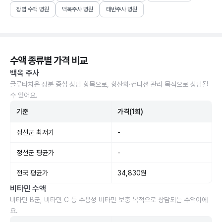
장염 수액 병원
백옥주사 병원
태반주사 병원
수액 종류별 가격 비교
백옥 주사
글루타치온 성분 중심 상담 항목으로, 항산화·컨디션 관리 목적으로 상담될
수 있어요.
기준
가격(1회)
정선군 최저가
-
정선군 평균가
-
전국 평균가
34,830원
비타민 수액
비타민 B군, 비타민 C 등 수용성 비타민 보충 목적으로 상담되는 수액이에
요.