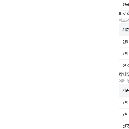
전국
피로
피로감
기
인제
인제
전국
칵테
여러 
기
인제
인제
전국