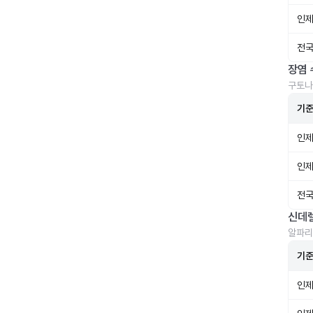
인제
전국
장염 
구토나
기
인제
인제
전국
신데
알파리
기
인제