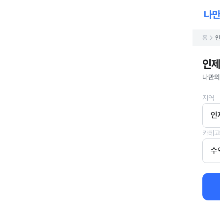
홈
인
인제
나만의
지역
인
카테고
수