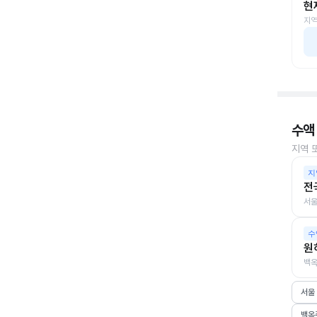
현
지역
수액
지역 
지
전
서울
수
원
백옥
서울
백옥