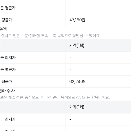
군 평균가
-
 평균가
47,180원
수액
 설사로 인한 수분·전해질 부족 보충 목적으로 상담될 수 있어요.
준
가격(1회)
군 최저가
-
군 평균가
-
 평균가
62,240원
렐라 주사
포산 계열 성분 중심으로, 컨디션 관리 목적으로 상담되는 항목이에요.
준
가격(1회)
군 최저가
-