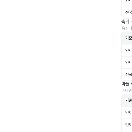
인제
전국
숙취 
음주 
기
인제
인제
전국
마늘 
비타민
기
인제
인제