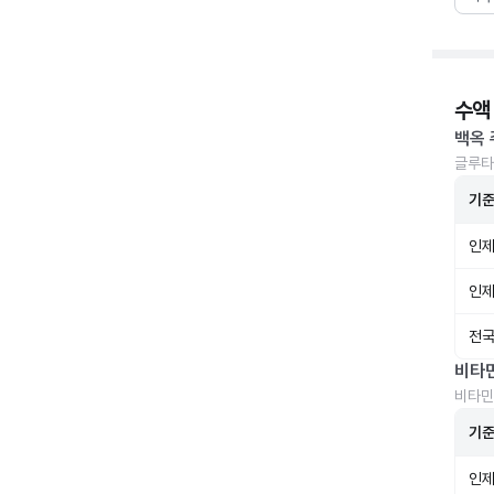
수액
백옥 
글루타
기
인제
인제
전국
비타
비타민
기
인제