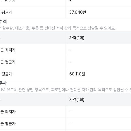
군 평균가
-
 평균가
37,640원
수액
후 탈수감, 메스꺼움, 두통 등 컨디션 저하 관리 목적으로 상담될 수 있어요.
준
가격(1회)
군 최저가
-
군 평균가
-
 평균가
60,110원
주사
 B1 유도체 관련 상담 항목으로, 피로감이나 컨디션 저하 관리 목적으로 상담될 수 
준
가격(1회)
군 최저가
-
군 평균가
-