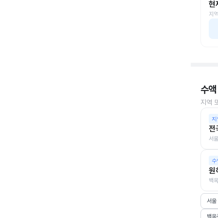
현
지역
수액
지역 
지
전
서울
수
원
백옥
서울
백옥