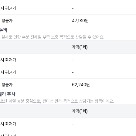
시 평균가
-
 평균가
47,180원
수액
 설사로 인한 수분·전해질 부족 보충 목적으로 상담될 수 있어요.
준
가격(1회)
시 최저가
-
시 평균가
-
 평균가
62,240원
렐라 주사
포산 계열 성분 중심으로, 컨디션 관리 목적으로 상담되는 항목이에요.
준
가격(1회)
시 최저가
-