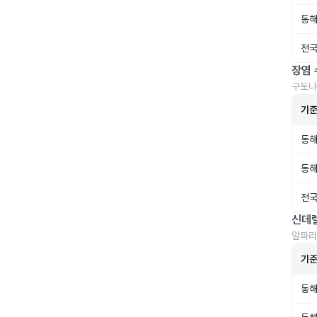
동해
전국
장염 
구토나
기
동해
동해
전국
신데
알파리
기
동해