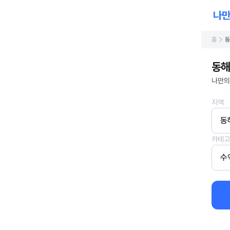
홈
동
동해
나만의
지역
동
카테고
수