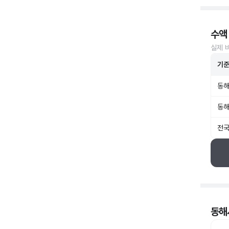
수액
실제 
기
동해
동해
전국
동해