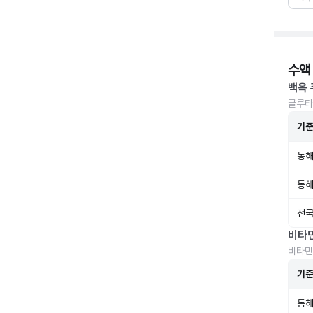
수액
백옥 
글루타
기
동해
동해
전국
비타
비타민
기
동해