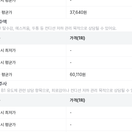
시 평균가
-
 평균가
37,640원
수액
후 탈수감, 메스꺼움, 두통 등 컨디션 저하 관리 목적으로 상담될 수 있어요.
준
가격(1회)
시 최저가
-
시 평균가
-
 평균가
60,110원
주사
 B1 유도체 관련 상담 항목으로, 피로감이나 컨디션 저하 관리 목적으로 상담될 수 
준
가격(1회)
시 최저가
-
시 평균가
-