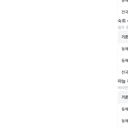
동해
전국
숙취 
음주 
기
동해
동해
전국
마늘 
비타민
기
동해
동해