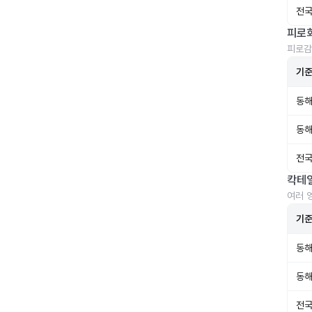
전국
피로
피로감
기
동해
동해
전국
칵테
여러 
기
동해
동해
전국