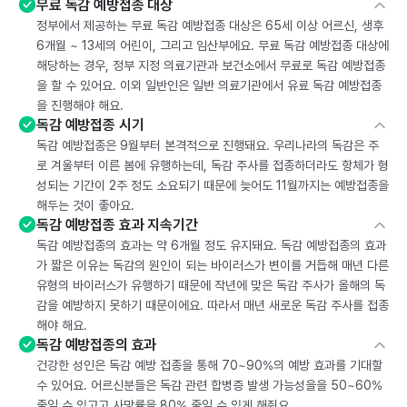
무료 독감 예방접종 대상
정부에서 제공하는 무료 독감 예방접종 대상은 65세 이상 어르신, 생후
6개월 ~ 13세의 어린이, 그리고 임산부에요. 무료 독감 예방접종 대상에
해당하는 경우, 정부 지정 의료기관과 보건소에서 무료로 독감 예방접종
을 할 수 있어요. 이외 일반인은 일반 의료기관에서 유료 독감 예방접종
을 진행해야 해요.
독감 예방접종 시기
독감 예방접종은 9월부터 본격적으로 진행돼요. 우리나라의 독감은 주
로 겨울부터 이른 봄에 유행하는데, 독감 주사를 접종하더라도 항체가 형
성되는 기간이 2주 정도 소요되기 때문에 늦어도 11월까지는 예방접종을
해두는 것이 좋아요.
독감 예방접종 효과 지속기간
독감 예방접종의 효과는 약 6개월 정도 유지돼요. 독감 예방접종의 효과
가 짧은 이유는 독감의 원인이 되는 바이러스가 변이를 거듭해 매년 다른
유형의 바이러스가 유행하기 때문에 작년에 맞은 독감 주사가 올해의 독
감을 예방하지 못하기 때문이에요. 따라서 매년 새로운 독감 주사를 접종
해야 해요.
독감 예방접종의 효과
건강한 성인은 독감 예방 접종을 통해 70~90%의 예방 효과를 기대할
수 있어요. 어르신분들은 독감 관련 합병증 발생 가능성을을 50~60%
줄일 수 있고고 사망률을 80% 줄일 수 있게 해줘요.