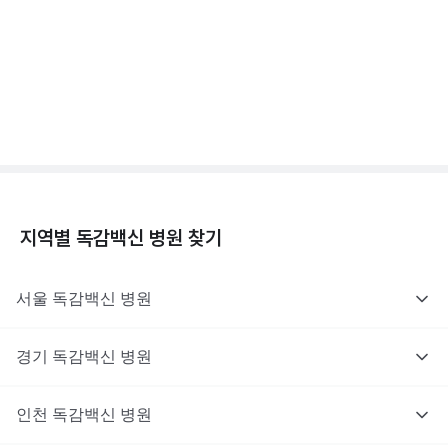
독감백신 - 효과, 부작용, 사망 💉
3분 꿀팁 ㆍ #독감
지역별
독감백신
병원 찾기
서울
독감백신
병원
경기
독감백신
병원
인천
독감백신
병원