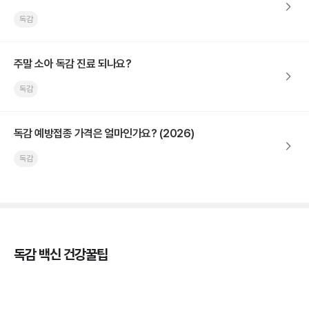
독감
주말 소아 독감 진료 되나요?
독감
독감 예방접종 가격은 얼마인가요? (2026)
독감
독감 백신 건강꿀팁
독감의 종류, 감염성과 전파력의 차이