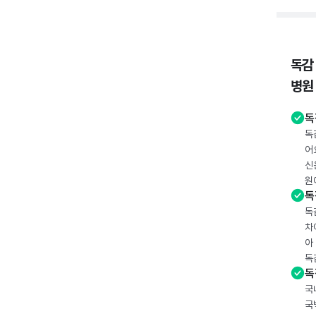
독감
병원
독
독
어
신
원
독
독
차
아
독
독
국
국