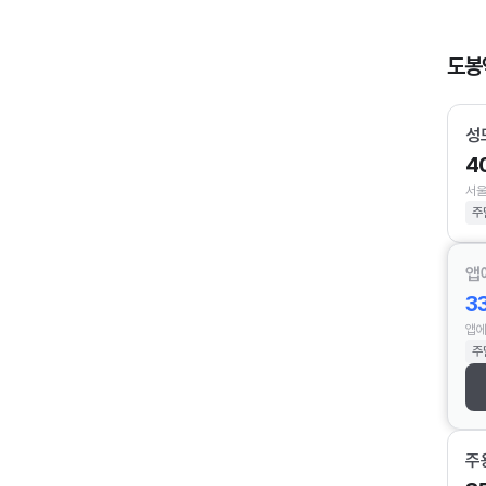
도봉
성
4
서울
주
앱
3
앱에
주
주