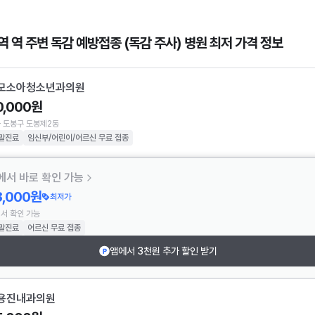
역 역 주변 독감 예방접종 (독감 주사) 병원 최저 가격 정보
모소아청소년과의원
0,000원
 도봉구 도봉제2동
말진료
임신부/어린이/어르신 무료 접종
에서 바로 확인 가능
3,000원
최저가
서 확인 가능
말진료
어르신 무료 접종
앱에서 3천원 추가 할인 받기
용진내과의원