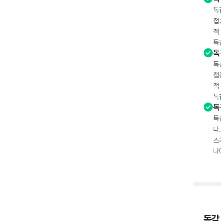
독
접
적
독
독
독
접
적
독
독
독
다
스
나
독감