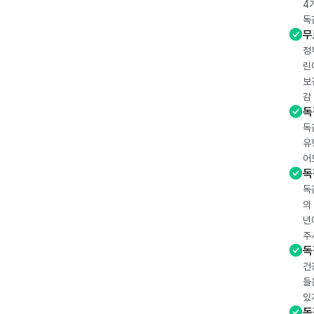
4
독
무
정
린
보
감
독
독
유
어
독
독
의
년
주
독
건
들
있
독