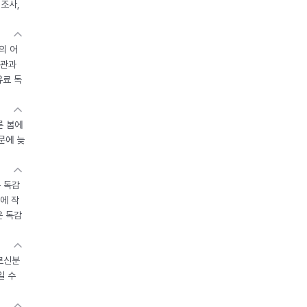
제조사,
의 어
기관과
유료 독
른 봄에
문에 늦
 독감
에 작
운 독감
르신분
일 수