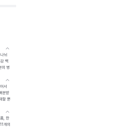
 나뉘
독감 백
분의 병
있어서
 배분받
재할 뿐
품, 한
11개의