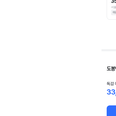
3
서울
야
도봉
독감 
33