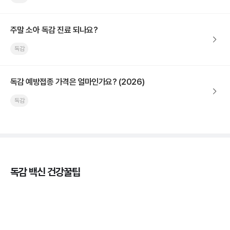
주말 소아 독감 진료 되나요?
독감
독감 예방접종 가격은 얼마인가요? (2026)
독감
독감 백신 건강꿀팁
독감의 종류, 감염성과 전파력의 차이
3분 꿀팁 ㆍ #독감