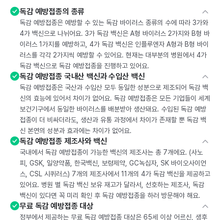
독감 예방접종의 종류
독감 예방접종은 예방할 수 있는 독감 바이러스 종류의 수에 따라 3가와
4가 백신으로 나뉘어요. 3가 독감 백신은 A형 바이러스 2가지와 B형 바
이러스 1가지를 예방하고, 4가 독감 백신은 인플루엔자 A형과 B형 바이
러스를 각각 2가지씩 예방할 수 있어요. 현재는 대부분의 병원에서 4가
독감 백신으로 독감 예방접종을 진행하고 있어요.
독감 예방접종 국내산 백신과 수입산 백신
독감 예방접종은 국산과 수입산 모두 동일한 성분으로 제조되어 독감 백
신의 효능에 있어서 차이가 없어요. 독감 예방접종은 모든 기업들이 세계
보건기구에서 동일한 바이러스를 배분받아 생산돼요. 수입된 독감 예방
접종이 더 비싸더라도, 생산과 유통 과정에서 차이가 존재할 뿐 독감 백
신 본연의 성분과 효과에는 차이가 없어요.
독감 예방접종 제조사와 백신
국내에서 독감 예방접종이 가능한 백신의 제조사는 총 7개에요. (사노
피, GSK, 일양약품, 한국백신, 보령제약, GC녹십자, SK 바이오사이언
스, CSL 시퀴러스) 7개의 제조사에서 11개의 4가 독감 백신을 제공하고
있어요. 병원 별 독감 백신 보유 재고가 달라서, 선호하는 제조사, 독감
백신이 있다면 꼭 미리 확인 후 독감 예방접종을 하러 방문해야 해요.
무료 독감 예방접종 대상
정부에서 제공하는 무료 독감 예방접종 대상은 65세 이상 어르신, 생후