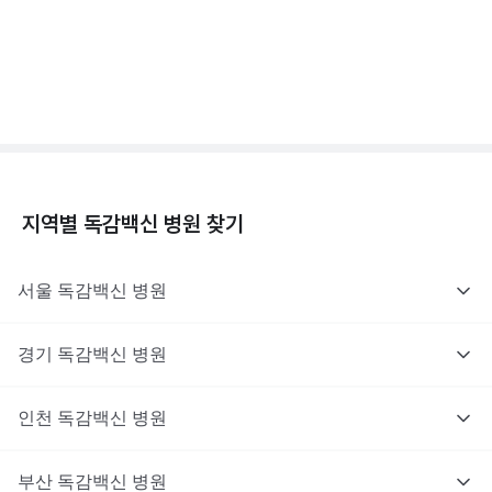
독감백신 - 효과, 부작용, 사망 💉
3분 꿀팁 ㆍ #독감
지역별
독감백신
병원 찾기
서울
독감백신
병원
경기
독감백신
병원
인천
독감백신
병원
부산
독감백신
병원