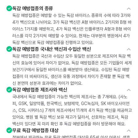
독감 예방접종의 종류
독감 예방접종은 예방할 수 있는 독감 바이러스 종류의 수에 따라 3가와
4가 백신으로 나뉘어요. 3가 독감 백신은 A형 바이러스 2가지와 B형 바
이러스 1가지를 예방하고, 4가 독감 백신은 인플루엔자 A형과 B형 바이
러스를 각각 2가지씩 예방할 수 있어요. 현재는 대부분의 병원에서 4가
독감 백신으로 독감 예방접종을 진행하고 있어요.
독감 예방접종 국내산 백신과 수입산 백신
독감 예방접종은 국산과 수입산 모두 동일한 성분으로 제조되어 독감 백
신의 효능에 있어서 차이가 없어요. 독감 예방접종은 모든 기업들이 세계
보건기구에서 동일한 바이러스를 배분받아 생산돼요. 수입된 독감 예방
접종이 더 비싸더라도, 생산과 유통 과정에서 차이가 존재할 뿐 독감 백
신 본연의 성분과 효과에는 차이가 없어요.
독감 예방접종 제조사와 백신
국내에서 독감 예방접종이 가능한 백신의 제조사는 총 7개에요. (사노
피, GSK, 일양약품, 한국백신, 보령제약, GC녹십자, SK 바이오사이언
스, CSL 시퀴러스) 7개의 제조사에서 11개의 4가 독감 백신을 제공하고
있어요. 병원 별 독감 백신 보유 재고가 달라서, 선호하는 제조사, 독감
백신이 있다면 꼭 미리 확인 후 독감 예방접종을 하러 방문해야 해요.
무료 독감 예방접종 대상
정부에서 제공하는 무료 독감 예방접종 대상은 65세 이상 어르신, 생후