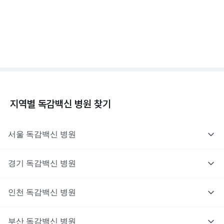
독감백신 - 효과, 부작용, 사망 💉
3분 꿀팁 ㆍ #독감
지역별
독감백신
병원 찾기
서울
독감백신
병원
경기
독감백신
병원
인천
독감백신
병원
부산
독감백신
병원