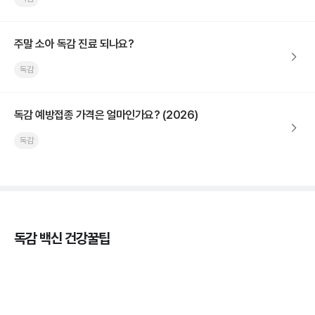
주말 소아 독감 진료 되나요?
독감
독감 예방접종 가격은 얼마인가요? (2026)
독감
독감 백신 건강꿀팁
독감의 종류, 감염성과 전파력의 차이
3분 꿀팁 ㆍ #독감